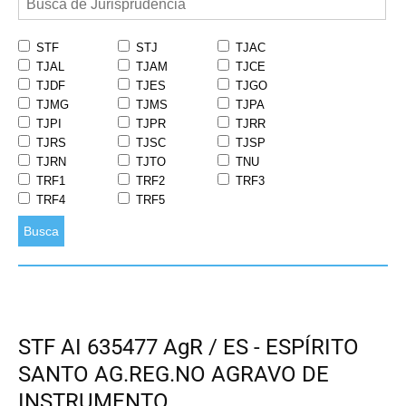
STF
STJ
TJAC
TJAL
TJAM
TJCE
TJDF
TJES
TJGO
TJMG
TJMS
TJPA
TJPI
TJPR
TJRR
TJRS
TJSC
TJSP
TJRN
TJTO
TNU
TRF1
TRF2
TRF3
TRF4
TRF5
Busca
STF AI 635477 AgR / ES - ESPÍRITO
SANTO AG.REG.NO AGRAVO DE
INSTRUMENTO