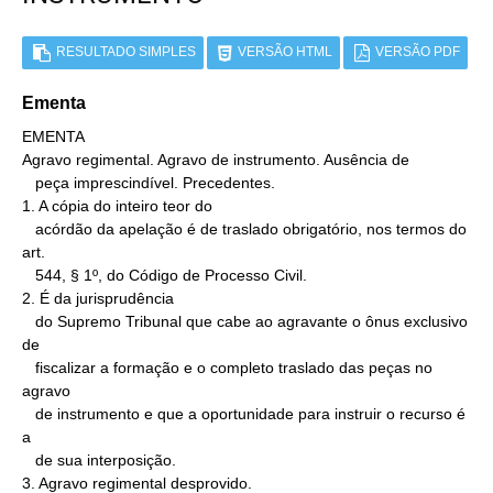
RESULTADO SIMPLES
VERSÃO HTML
VERSÃO PDF
Ementa
EMENTA

Agravo regimental. Agravo de instrumento. Ausência de

   peça imprescindível. Precedentes.

1. A cópia do inteiro teor do

   acórdão da apelação é de traslado obrigatório, nos termos do 
art.

   544, § 1º, do Código de Processo Civil.

2. É da jurisprudência

   do Supremo Tribunal que cabe ao agravante o ônus exclusivo 
de

   fiscalizar a formação e o completo traslado das peças no 
agravo

   de instrumento e que a oportunidade para instruir o recurso é 
a

   de sua interposição.

3. Agravo regimental desprovido.