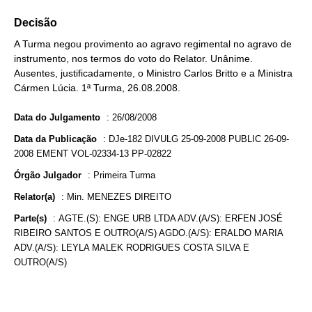
Decisão
A Turma negou provimento ao agravo regimental no agravo de
instrumento, nos termos do voto do Relator. Unânime.
Ausentes, justificadamente, o Ministro Carlos Britto e a Ministra
Cármen Lúcia. 1ª Turma, 26.08.2008.
Data do Julgamento
:
26/08/2008
Data da Publicação
:
DJe-182 DIVULG 25-09-2008 PUBLIC 26-09-
2008 EMENT VOL-02334-13 PP-02822
Órgão Julgador
:
Primeira Turma
Relator(a)
:
Min. MENEZES DIREITO
Parte(s)
:
AGTE.(S): ENGE URB LTDA ADV.(A/S): ERFEN JOSÉ
RIBEIRO SANTOS E OUTRO(A/S) AGDO.(A/S): ERALDO MARIA
ADV.(A/S): LEYLA MALEK RODRIGUES COSTA SILVA E
OUTRO(A/S)