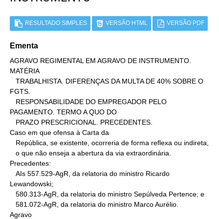
RESULTADO SIMPLES
VERSÃO HTML
VERSÃO PDF
Ementa
AGRAVO REGIMENTAL EM AGRAVO DE INSTRUMENTO. 
MATÉRIA

   TRABALHISTA. DIFERENÇAS DA MULTA DE 40% SOBRE O 
FGTS.

   RESPONSABILIDADE DO EMPREGADOR PELO 
PAGAMENTO. TERMO A QUO DO

   PRAZO PRESCRICIONAL. PRECEDENTES.

Caso em que ofensa à Carta da

   República, se existente, ocorreria de forma reflexa ou indireta,

   o que não enseja a abertura da via extraordinária.

Precedentes:

   AIs 557.529-AgR, da relatoria do ministro Ricardo 
Lewandowski;

   580.313-AgR, da relatoria do ministro Sepúlveda Pertence; e

   581.072-AgR, da relatoria do ministro Marco Aurélio.

Agravo
