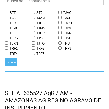
STF
STJ
TJAC
TJAL
TJAM
TJCE
TJDF
TJES
TJGO
TJMG
TJMS
TJPA
TJPI
TJPR
TJRR
TJRS
TJSC
TJSP
TJRN
TJTO
TNU
TRF1
TRF2
TRF3
TRF4
TRF5
Busca
STF AI 635527 AgR / AM -
AMAZONAS AG.REG.NO AGRAVO DE
INSTRUMENTO