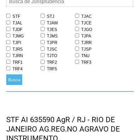
STF
STJ
TJAC
TJAL
TJAM
TJCE
TJDF
TJES
TJGO
TJMG
TJMS
TJPA
TJPI
TJPR
TJRR
TJRS
TJSC
TJSP
TJRN
TJTO
TNU
TRF1
TRF2
TRF3
TRF4
TRF5
Busca
STF AI 635590 AgR / RJ - RIO DE
JANEIRO AG.REG.NO AGRAVO DE
INSTRUMENTO