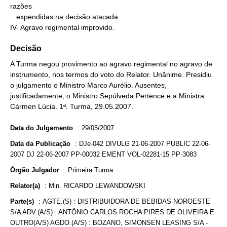
razões

   expendidas na decisão atacada.

IV- Agravo regimental improvido.
Decisão
A Turma negou provimento ao agravo regimental no agravo de
instrumento, nos termos do voto do Relator. Unânime. Presidiu
o julgamento o Ministro Marco Aurélio. Ausentes,
justificadamente, o Ministro Sepúlveda Pertence e a Ministra
Cármen Lúcia. 1ª. Turma, 29.05.2007.
Data do Julgamento
:
29/05/2007
Data da Publicação
:
DJe-042 DIVULG 21-06-2007 PUBLIC 22-06-
2007 DJ 22-06-2007 PP-00032 EMENT VOL-02281-15 PP-3083
Órgão Julgador
:
Primeira Turma
Relator(a)
:
Min. RICARDO LEWANDOWSKI
Parte(s)
:
AGTE.(S) : DISTRIBUIDORA DE BEBIDAS NOROESTE
S/A ADV.(A/S) : ANTÔNIO CARLOS ROCHA PIRES DE OLIVEIRA E
OUTRO(A/S) AGDO.(A/S) : BOZANO, SIMONSEN LEASING S/A -