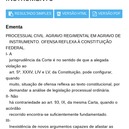
RESULTADO SIMPLES
VERSÃO HTML
VERSÃO PDF
Ementa
PROCESSUAL CIVIL. AGRAVO REGIMENTAL EM AGRAVO DE

   INSTRUMENTO. OFENSA REFLEXA À CONSTITUIÇÃO 
FEDERAL.

I- A

   jurisprudência da Corte é no sentido de que a alegada 
violação ao

   art. 5º, XXXV, LIV e LV, da Constituição, pode configurar, 
quando

   muito, situação de ofensa reflexa ao texto constitucional, por

   demandar a análise de legislação processual ordinária.

II- Não

   há contrariedade ao art. 93, IX, da mesma Carta, quando o 
acórdão

   recorrido encontra-se suficientemente fundamentado.

III-

   Inexistência de novos argumentos capazes de afastar as 