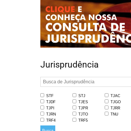
Jurisprudência
STF
STJ
TJAC
TJDF
TJES
TJGO
TJPI
TJPR
TJRR
TJRN
TJTO
TNU
TRF4
TRF5
Busca