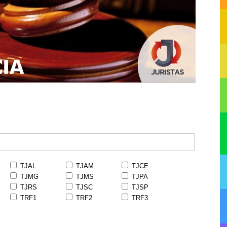
TJAL
TJAM
TJCE
TJMG
TJMS
TJPA
TJRS
TJSC
TJSP
TRF1
TRF2
TRF3