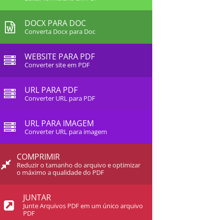
DOCX PARA DOC
Converta Docx para Doc
WEBSITE PARA PDF
Converter site em PDF
URL PARA PDF
Converter URL para PDF
URL PARA IMAGEM
Converter URL para imagem
COMPRIMIR
Reduzir o tamanho do arquivo e optimizar
o máximo a qualidade do PDF
JUNTAR
Junte Arquivos PDF em um único arquivo
PDF