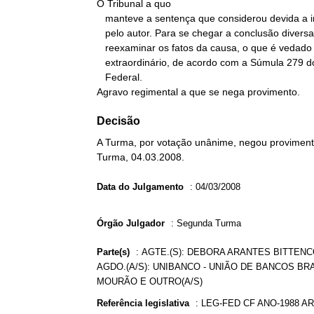
O Tribunal a quo

   manteve a sentença que considerou devida a indenização pleiteada

   pelo autor. Para se chegar a conclusão diversa, seria necessário

   reexaminar os fatos da causa, o que é vedado na esfera do recurso

   extraordinário, de acordo com a Súmula 279 do Supremo Tribunal

   Federal.

Agravo regimental a que se nega provimento.
Decisão
A Turma, por votação unânime, negou provimento
Turma, 04.03.2008.
Data do Julgamento
:
04/03/2008
Órgão Julgador
:
Segunda Turma
Parte(s)
:
AGTE.(S): DEBORA ARANTES BITTENCO
AGDO.(A/S): UNIBANCO - UNIÃO DE BANCOS BR
MOURÃO E OUTRO(A/S)
Referência legislativa
:
LEG-FED CF ANO-1988 AR