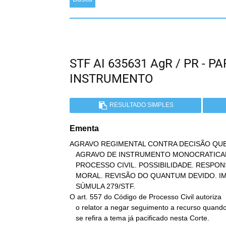
STF AI 635631 AgR / PR -
INSTRUMENTO
RESULTADO SIMPLES
Ementa
AGRAVO REGIMENTAL CONTRA DECISÃO QUE
   AGRAVO DE INSTRUMENTO MONOCRATICAMENTE. ART. 557 DO CÓDIGO DE

   PROCESSO CIVIL. POSSIBILIDADE. RESPONSABILDIADE CIVIL. DANO

   MORAL. REVISÃO DO QUANTUM DEVIDO. IMPOSSIBILIDADE. VEDAÇÃO DA

   SÚMULA 279/STF.

O art. 557 do Código de Processo Civil autoriza

   o relator a negar seguimento a recurso quando a matéria em debate

   se refira a tema já pacificado nesta Corte.
