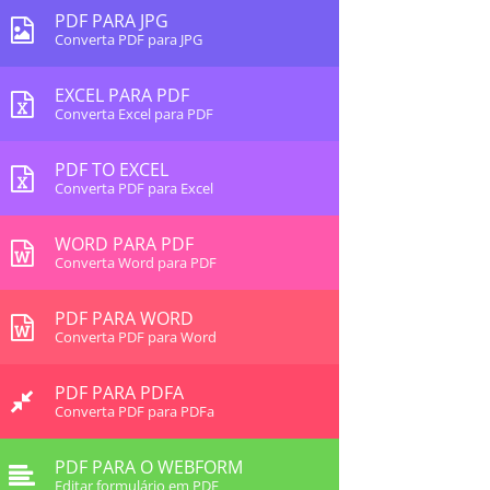
PDF PARA JPG
Converta PDF para JPG
EXCEL PARA PDF
Converta Excel para PDF
PDF TO EXCEL
Converta PDF para Excel
WORD PARA PDF
Converta Word para PDF
PDF PARA WORD
Converta PDF para Word
PDF PARA PDFA
Converta PDF para PDFa
PDF PARA O WEBFORM
Editar formulário em PDF