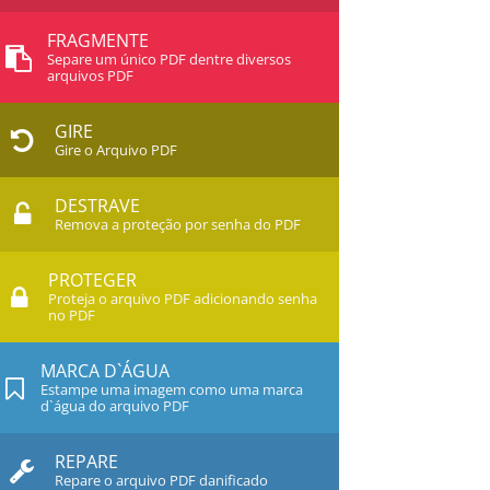
FRAGMENTE
Separe um único PDF dentre diversos
arquivos PDF
GIRE
Gire o Arquivo PDF
DESTRAVE
Remova a proteção por senha do PDF
PROTEGER
Proteja o arquivo PDF adicionando senha
no PDF
MARCA D`ÁGUA
Estampe uma imagem como uma marca
d`água do arquivo PDF
REPARE
Repare o arquivo PDF danificado