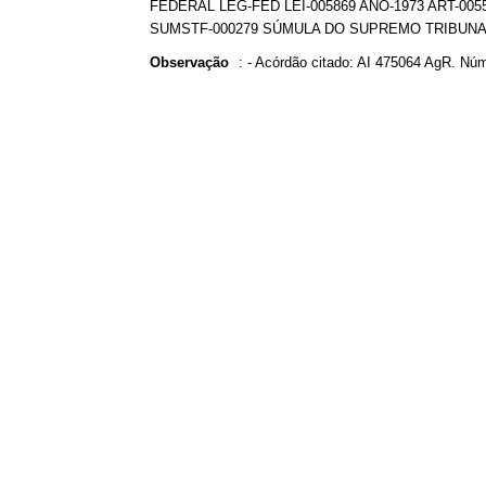
FEDERAL LEG-FED LEI-005869 ANO-1973 ART-00
SUMSTF-000279 SÚMULA DO SUPREMO TRIBUNA
Observação
:
- Acórdão citado: AI 475064 AgR. Núm