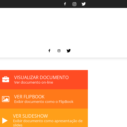
VISUALIZAR DOCUMENTO
Ver documento on-line
VER FLIPBOOK
Exibir documento como o FlipBook
VER SLIDESHOW
Exibir documento como apresentação de
slides