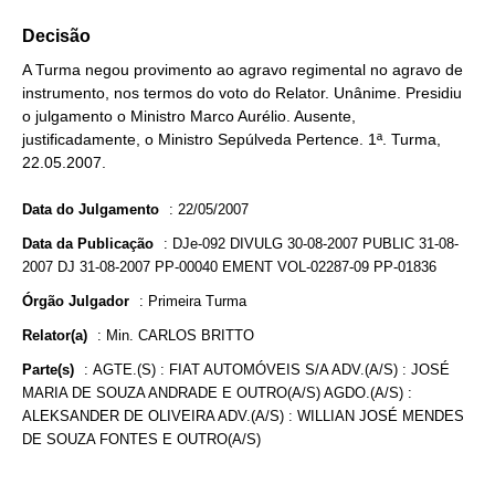
Decisão
A Turma negou provimento ao agravo regimental no agravo de
instrumento, nos termos do voto do Relator. Unânime. Presidiu
o julgamento o Ministro Marco Aurélio. Ausente,
justificadamente, o Ministro Sepúlveda Pertence. 1ª. Turma,
22.05.2007.
Data do Julgamento
:
22/05/2007
Data da Publicação
:
DJe-092 DIVULG 30-08-2007 PUBLIC 31-08-
2007 DJ 31-08-2007 PP-00040 EMENT VOL-02287-09 PP-01836
Órgão Julgador
:
Primeira Turma
Relator(a)
:
Min. CARLOS BRITTO
Parte(s)
:
AGTE.(S) : FIAT AUTOMÓVEIS S/A ADV.(A/S) : JOSÉ
MARIA DE SOUZA ANDRADE E OUTRO(A/S) AGDO.(A/S) :
ALEKSANDER DE OLIVEIRA ADV.(A/S) : WILLIAN JOSÉ MENDES
DE SOUZA FONTES E OUTRO(A/S)