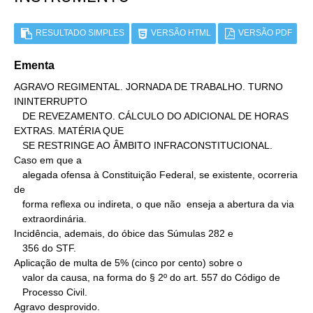
RESULTADO SIMPLES
VERSÃO HTML
VERSÃO PDF
Ementa
AGRAVO REGIMENTAL. JORNADA DE TRABALHO. TURNO 
ININTERRUPTO

   DE REVEZAMENTO. CÁLCULO DO ADICIONAL DE HORAS 
EXTRAS. MATÉRIA QUE

   SE RESTRINGE AO ÂMBITO INFRACONSTITUCIONAL.

Caso em que a

   alegada ofensa à Constituição Federal, se existente, ocorreria 
de

   forma reflexa ou indireta, o que não  enseja a abertura da via

   extraordinária.

Incidência, ademais, do óbice das Súmulas 282 e

   356 do STF.

Aplicação de multa de 5% (cinco por cento) sobre o

   valor da causa, na forma do § 2º do art. 557 do Código de

   Processo Civil.

Agravo desprovido.