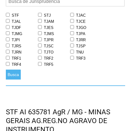
STF
STJ
TJAC
TJAL
TJAM
TJCE
TJDF
TJES
TJGO
TJMG
TJMS
TJPA
TJPI
TJPR
TJRR
TJRS
TJSC
TJSP
TJRN
TJTO
TNU
TRF1
TRF2
TRF3
TRF4
TRF5
Busca
STF AI 635781 AgR / MG - MINAS
GERAIS AG.REG.NO AGRAVO DE
INSTRUMENTO