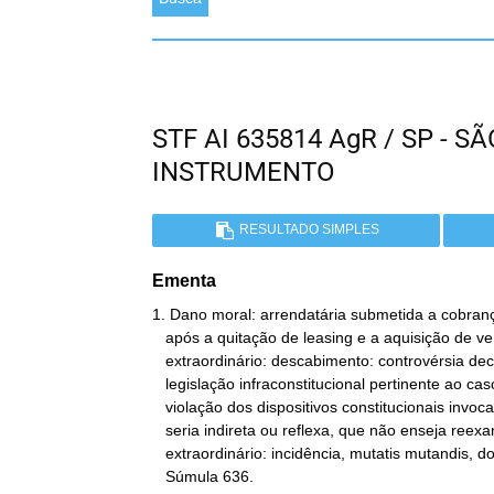
STF AI 635814 AgR / SP - 
INSTRUMENTO
RESULTADO SIMPLES
Ementa
1. Dano moral: arrendatária submetida a cobranç
   após a quitação de leasing e a aquisição de veículo. Recurso

   extraordinário: descabimento: controvérsia decidida à luz da

   legislação infraconstitucional pertinente ao caso: a alegada

   violação dos dispositivos constitucionais invocados, se ocorresse,

   seria indireta ou reflexa, que não enseja reexame em recurso

   extraordinário: incidência, mutatis mutandis, do princípio da

   Súmula 636.
