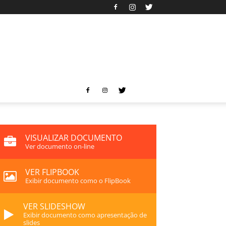
VISUALIZAR DOCUMENTO
Ver documento on-line
VER FLIPBOOK
Exibir documento como o FlipBook
VER SLIDESHOW
Exibir documento como apresentação de
slides