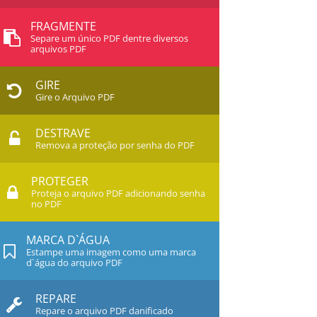
FRAGMENTE
Separe um único PDF dentre diversos
arquivos PDF
GIRE
Gire o Arquivo PDF
DESTRAVE
Remova a proteção por senha do PDF
PROTEGER
Proteja o arquivo PDF adicionando senha
no PDF
MARCA D`ÁGUA
Estampe uma imagem como uma marca
d`água do arquivo PDF
REPARE
Repare o arquivo PDF danificado