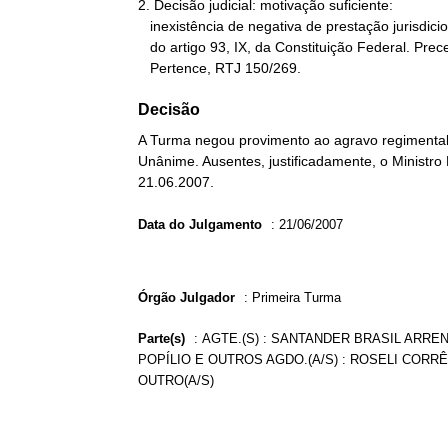
2. Decisão judicial: motivação suficiente:

   inexistência de negativa de prestação jurisdicional e de violação

   do artigo 93, IX, da Constituição Federal. Precedente: RE 140.370,

   Pertence, RTJ 150/269.
Decisão
A Turma negou provimento ao agravo regimental 
Unânime. Ausentes, justificadamente, o Ministro
21.06.2007.
Data do Julgamento
:
21/06/2007
Órgão Julgador
:
Primeira Turma
Parte(s)
:
AGTE.(S) : SANTANDER BRASIL ARREN
POPÍLIO E OUTROS AGDO.(A/S) : ROSELI CORRÊ
OUTRO(A/S)