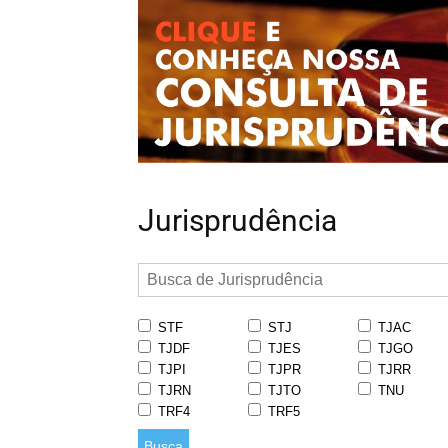
Jurisprudência
STF
STJ
TJAC
TJDF
TJES
TJGO
TJPI
TJPR
TJRR
TJRN
TJTO
TNU
TRF4
TRF5
Busca