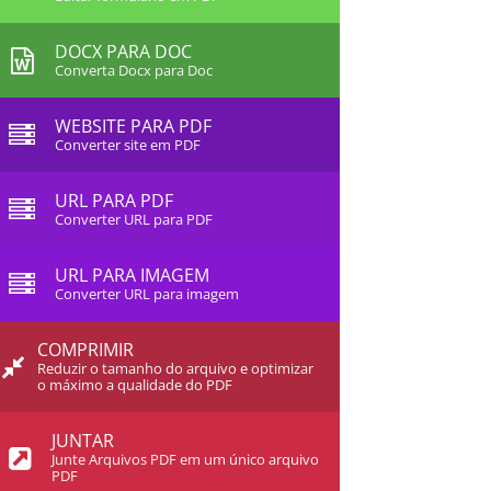
DOCX PARA DOC
Converta Docx para Doc
WEBSITE PARA PDF
Converter site em PDF
URL PARA PDF
Converter URL para PDF
URL PARA IMAGEM
Converter URL para imagem
COMPRIMIR
Reduzir o tamanho do arquivo e optimizar
o máximo a qualidade do PDF
JUNTAR
Junte Arquivos PDF em um único arquivo
PDF