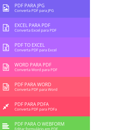
PDF PARA JPG
Converta PDF para JPG
EXCEL PARA PDF
Converta Excel para PDF
PDF TO EXCEL
Converta PDF para Excel
WORD PARA PDF
Converta Word para PDF
PDF PARA WORD
Converta PDF para Word
PDF PARA PDFA
Converta PDF para PDFa
PDF PARA O WEBFORM
Editar formulário em PDF