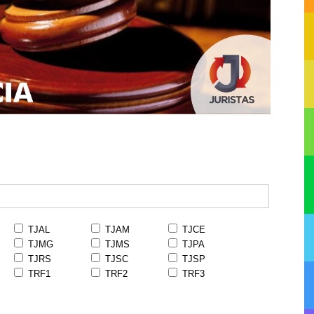
TJAL
TJAM
TJCE
TJMG
TJMS
TJPA
TJRS
TJSC
TJSP
TRF1
TRF2
TRF3