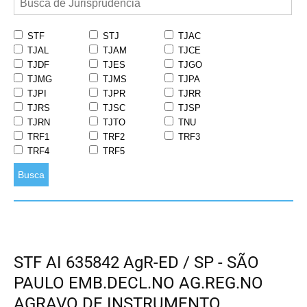
STF
STJ
TJAC
TJAL
TJAM
TJCE
TJDF
TJES
TJGO
TJMG
TJMS
TJPA
TJPI
TJPR
TJRR
TJRS
TJSC
TJSP
TJRN
TJTO
TNU
TRF1
TRF2
TRF3
TRF4
TRF5
Busca
STF AI 635842 AgR-ED / SP - SÃO
PAULO EMB.DECL.NO AG.REG.NO
AGRAVO DE INSTRUMENTO