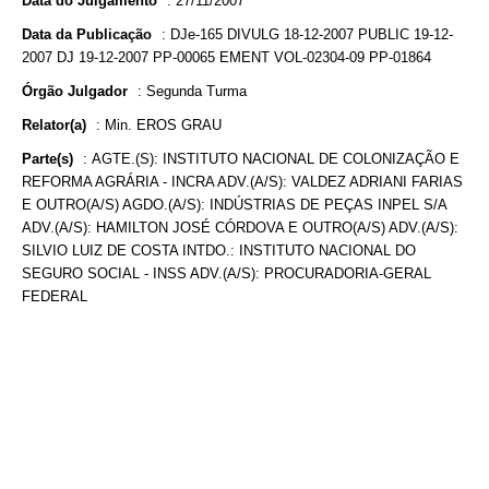
Data do Julgamento
:
27/11/2007
Data da Publicação
:
DJe-165 DIVULG 18-12-2007 PUBLIC 19-12-
2007 DJ 19-12-2007 PP-00065 EMENT VOL-02304-09 PP-01864
Órgão Julgador
:
Segunda Turma
Relator(a)
:
Min. EROS GRAU
Parte(s)
:
AGTE.(S): INSTITUTO NACIONAL DE COLONIZAÇÃO E
REFORMA AGRÁRIA - INCRA ADV.(A/S): VALDEZ ADRIANI FARIAS
E OUTRO(A/S) AGDO.(A/S): INDÚSTRIAS DE PEÇAS INPEL S/A
ADV.(A/S): HAMILTON JOSÉ CÓRDOVA E OUTRO(A/S) ADV.(A/S):
SILVIO LUIZ DE COSTA INTDO.: INSTITUTO NACIONAL DO
SEGURO SOCIAL - INSS ADV.(A/S): PROCURADORIA-GERAL
FEDERAL