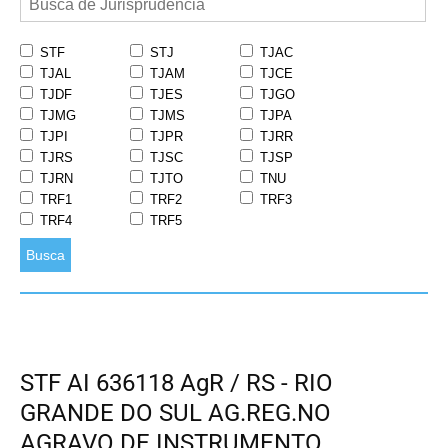
STF
STJ
TJAC
TJAL
TJAM
TJCE
TJDF
TJES
TJGO
TJMG
TJMS
TJPA
TJPI
TJPR
TJRR
TJRS
TJSC
TJSP
TJRN
TJTO
TNU
TRF1
TRF2
TRF3
TRF4
TRF5
Busca
STF AI 636118 AgR / RS - RIO
GRANDE DO SUL AG.REG.NO
AGRAVO DE INSTRUMENTO