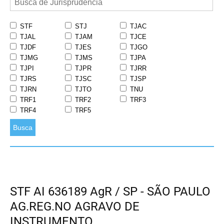
STF
STJ
TJAC
TJAL
TJAM
TJCE
TJDF
TJES
TJGO
TJMG
TJMS
TJPA
TJPI
TJPR
TJRR
TJRS
TJSC
TJSP
TJRN
TJTO
TNU
TRF1
TRF2
TRF3
TRF4
TRF5
Busca
STF AI 636189 AgR / SP - SÃO PAULO
AG.REG.NO AGRAVO DE
INSTRUMENTO