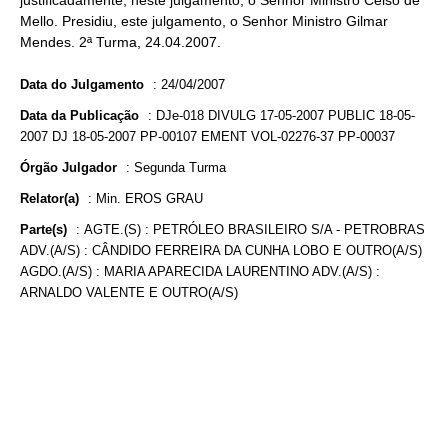
justificadamente, neste julgamento, o Senhor Ministro Celso de
Mello. Presidiu, este julgamento, o Senhor Ministro Gilmar
Mendes. 2ª Turma, 24.04.2007.
Data do Julgamento
:
24/04/2007
Data da Publicação
:
DJe-018 DIVULG 17-05-2007 PUBLIC 18-05-
2007 DJ 18-05-2007 PP-00107 EMENT VOL-02276-37 PP-00037
Órgão Julgador
:
Segunda Turma
Relator(a)
:
Min. EROS GRAU
Parte(s)
:
AGTE.(S) : PETRÓLEO BRASILEIRO S/A - PETROBRAS
ADV.(A/S) : CÂNDIDO FERREIRA DA CUNHA LOBO E OUTRO(A/S)
AGDO.(A/S) : MARIA APARECIDA LAURENTINO ADV.(A/S) :
ARNALDO VALENTE E OUTRO(A/S)