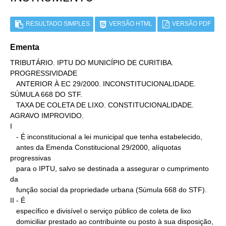
RESULTADO SIMPLES
VERSÃO HTML
VERSÃO PDF
Ementa
TRIBUTÁRIO. IPTU DO MUNICÍPIO DE CURITIBA. 
PROGRESSIVIDADE

   ANTERIOR À EC 29/2000. INCONSTITUCIONALIDADE. 
SÚMULA 668 DO STF.

   TAXA DE COLETA DE LIXO. CONSTITUCIONALIDADE. 
AGRAVO IMPROVIDO.

I

   - É inconstitucional a lei municipal que tenha estabelecido,

   antes da Emenda Constitucional 29/2000, alíquotas 
progressivas

   para o IPTU, salvo se destinada a assegurar o cumprimento 
da

   função social da propriedade urbana (Súmula 668 do STF).

II - É

   específico e divisível o serviço público de coleta de lixo

   domiciliar prestado ao contribuinte ou posto à sua disposição,
