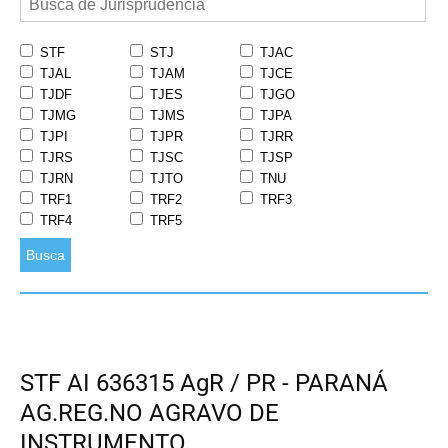
STF
STJ
TJAC
TJAL
TJAM
TJCE
TJDF
TJES
TJGO
TJMG
TJMS
TJPA
TJPI
TJPR
TJRR
TJRS
TJSC
TJSP
TJRN
TJTO
TNU
TRF1
TRF2
TRF3
TRF4
TRF5
Busca
STF AI 636315 AgR / PR - PARANÁ
AG.REG.NO AGRAVO DE
INSTRUMENTO