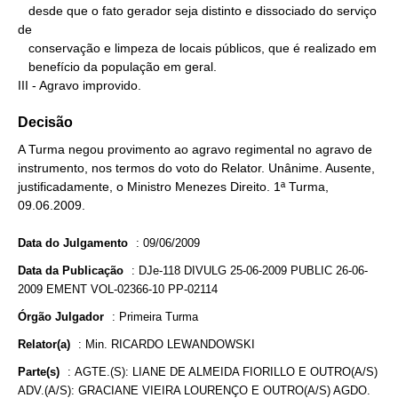
   desde que o fato gerador seja distinto e dissociado do serviço 
de

   conservação e limpeza de locais públicos, que é realizado em

   benefício da população em geral.

III - Agravo improvido.
Decisão
A Turma negou provimento ao agravo regimental no agravo de
instrumento, nos termos do voto do Relator. Unânime. Ausente,
justificadamente, o Ministro Menezes Direito. 1ª Turma,
09.06.2009.
Data do Julgamento
:
09/06/2009
Data da Publicação
:
DJe-118 DIVULG 25-06-2009 PUBLIC 26-06-
2009 EMENT VOL-02366-10 PP-02114
Órgão Julgador
:
Primeira Turma
Relator(a)
:
Min. RICARDO LEWANDOWSKI
Parte(s)
:
AGTE.(S): LIANE DE ALMEIDA FIORILLO E OUTRO(A/S)
ADV.(A/S): GRACIANE VIEIRA LOURENÇO E OUTRO(A/S) AGDO.