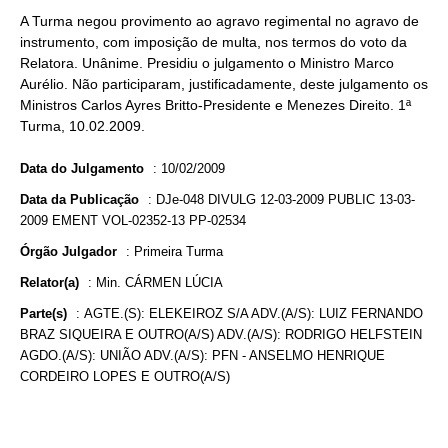
A Turma negou provimento ao agravo regimental no agravo de
instrumento, com imposição de multa, nos termos do voto da
Relatora. Unânime. Presidiu o julgamento o Ministro Marco
Aurélio. Não participaram, justificadamente, deste julgamento os
Ministros Carlos Ayres Britto-Presidente e Menezes Direito. 1ª
Turma, 10.02.2009.
Data do Julgamento
:
10/02/2009
Data da Publicação
:
DJe-048 DIVULG 12-03-2009 PUBLIC 13-03-
2009 EMENT VOL-02352-13 PP-02534
Órgão Julgador
:
Primeira Turma
Relator(a)
:
Min. CÁRMEN LÚCIA
Parte(s)
:
AGTE.(S): ELEKEIROZ S/A ADV.(A/S): LUIZ FERNANDO
BRAZ SIQUEIRA E OUTRO(A/S) ADV.(A/S): RODRIGO HELFSTEIN
AGDO.(A/S): UNIÃO ADV.(A/S): PFN - ANSELMO HENRIQUE
CORDEIRO LOPES E OUTRO(A/S)