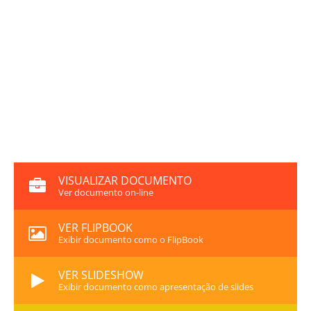
VISUALIZAR DOCUMENTO
Ver documento on-line
VER FLIPBOOK
Exibir documento como o FlipBook
VER SLIDESHOW
Exibir documento como apresentação de slides