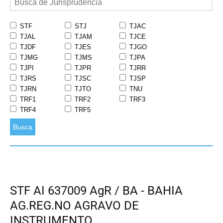
STF
STJ
TJAC
TJAL
TJAM
TJCE
TJDF
TJES
TJGO
TJMG
TJMS
TJPA
TJPI
TJPR
TJRR
TJRS
TJSC
TJSP
TJRN
TJTO
TNU
TRF1
TRF2
TRF3
TRF4
TRF5
Busca
STF AI 637009 AgR / BA - BAHIA
AG.REG.NO AGRAVO DE
INSTRUMENTO