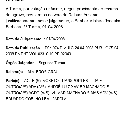
A Turma, por votação unânime, negou provimento ao recurso
de agravo, nos termos do voto do Relator. Ausente,
justificadamente, neste julgamento, o Senhor Ministro Joaquim
Barbosa. 2ª Turma, 01.04.2008.
Data do Julgamento
:
01/04/2008
Data da Publicação
:
DJe-074 DIVULG 24-04-2008 PUBLIC 25-04-
2008 EMENT VOL-02316-10 PP-02049
Órgão Julgador
:
Segunda Turma
Relator(a)
:
Min. EROS GRAU
Parte(s)
:
AGTE.(S): VOBETO TRANSPORTES LTDA E
OUTRO(A/S) ADV.(A/S): ANDRÉ LUIZ XAVIER MACHADO E
OUTRO(A/S) AGDO.(A/S): VILMAR MACHADO SIMAS ADV.(A/S):
EDUARDO COELHO LEAL JARDIM