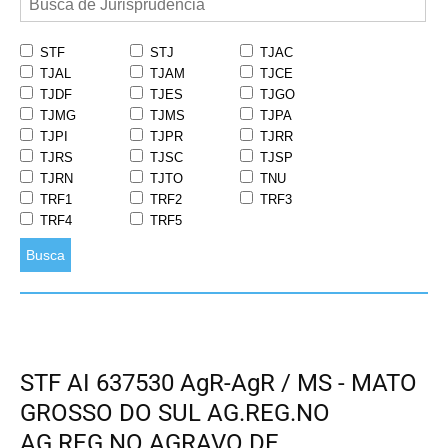
STF
STJ
TJAC
TJAL
TJAM
TJCE
TJDF
TJES
TJGO
TJMG
TJMS
TJPA
TJPI
TJPR
TJRR
TJRS
TJSC
TJSP
TJRN
TJTO
TNU
TRF1
TRF2
TRF3
TRF4
TRF5
Busca
STF AI 637530 AgR-AgR / MS - MATO
GROSSO DO SUL AG.REG.NO
AG.REG.NO AGRAVO DE