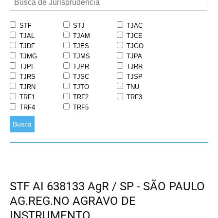
STF
STJ
TJAC
TJAL
TJAM
TJCE
TJDF
TJES
TJGO
TJMG
TJMS
TJPA
TJPI
TJPR
TJRR
TJRS
TJSC
TJSP
TJRN
TJTO
TNU
TRF1
TRF2
TRF3
TRF4
TRF5
Busca
STF AI 638133 AgR / SP - SÃO PAULO
AG.REG.NO AGRAVO DE
INSTRUMENTO