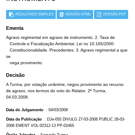
RESULTADO SIMPLES
VERSÃO HTML
VERSÃO PDF
Ementa
Agravo regimental em agravo de instrumento. 2. Taxa de

   Controle e Fiscalização Ambiental. Lei no 10.165/2000.

   Constitucionalidade. Precedentes. 3. Agravo regimental a que 
se

   nega provimento.
Decisão
A Turma, por votação unânime, negou provimento ao recurso
de agravo, nos termos do voto do Relator. 2ª Turma,
04.03.2008.
Data do Julgamento
:
04/03/2008
Data da Publicação
:
DJe-055 DIVULG 27-03-2008 PUBLIC 28-03-
2008 EMENT VOL-02312-13 PP-02465
Órgão Julgador
:
Segunda Turma