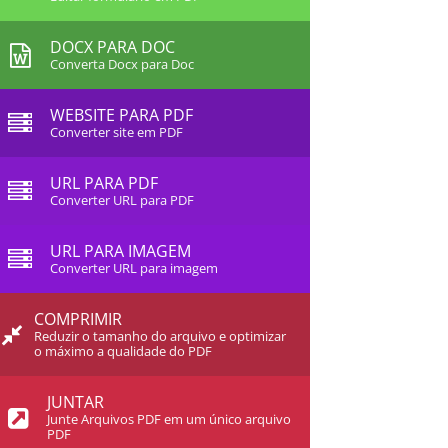
DOCX PARA DOC
Converta Docx para Doc
WEBSITE PARA PDF
Converter site em PDF
URL PARA PDF
Converter URL para PDF
URL PARA IMAGEM
Converter URL para imagem
COMPRIMIR
Reduzir o tamanho do arquivo e optimizar
o máximo a qualidade do PDF
JUNTAR
Junte Arquivos PDF em um único arquivo
PDF