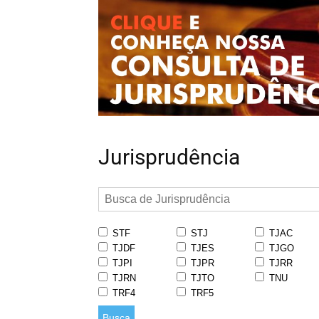
Jurisprudência
STF
STJ
TJAC
TJDF
TJES
TJGO
TJPI
TJPR
TJRR
TJRN
TJTO
TNU
TRF4
TRF5
Busca