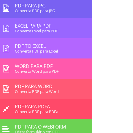
PDF PARA JPG
Converta PDF para JPG
EXCEL PARA PDF
Converta Excel para PDF
PDF TO EXCEL
Converta PDF para Excel
WORD PARA PDF
Converta Word para PDF
PDF PARA WORD
Converta PDF para Word
PDF PARA PDFA
Converta PDF para PDFa
PDF PARA O WEBFORM
Editar formulário em PDF