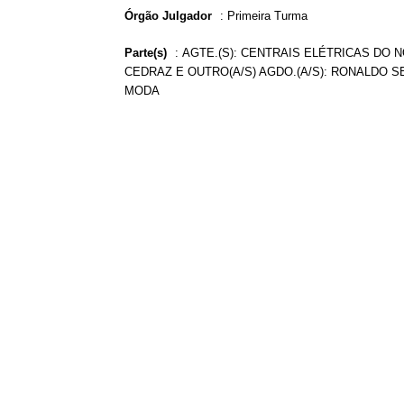
Órgão Julgador
:
Primeira Turma
Parte(s)
:
AGTE.(S): CENTRAIS ELÉTRICAS DO N
CEDRAZ E OUTRO(A/S) AGDO.(A/S): RONALDO S
MODA