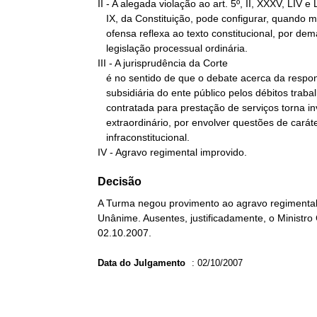
II - A alegada violação ao art. 5º, II, XXXV, LIV e L
   IX, da Constituição, pode configurar, quando muito, situação de

   ofensa reflexa ao texto constitucional, por demandar a análise de

   legislação processual ordinária.

III - A jurisprudência da Corte

   é no sentido de que o debate acerca da responsabilidade

   subsidiária do ente público pelos débitos trabalhistas de empresa

   contratada para prestação de serviços torna inviável o recurso

   extraordinário, por envolver questões de caráter

   infraconstitucional.

IV - Agravo regimental improvido.
Decisão
A Turma negou provimento ao agravo regimental 
Unânime. Ausentes, justificadamente, o Ministro 
02.10.2007.
Data do Julgamento
:
02/10/2007