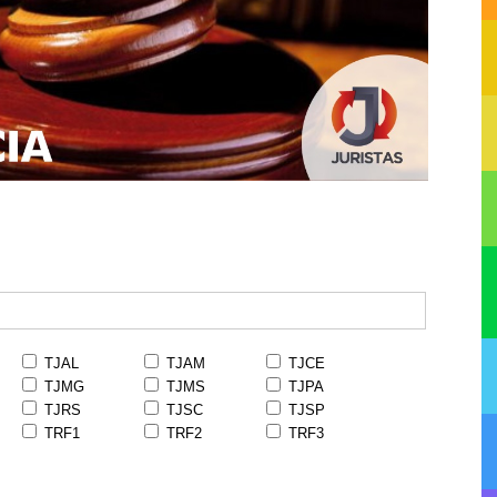
TJAL
TJAM
TJCE
TJMG
TJMS
TJPA
TJRS
TJSC
TJSP
TRF1
TRF2
TRF3