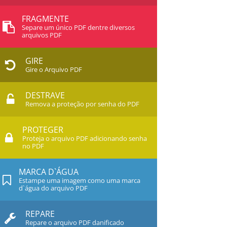
FRAGMENTE
Separe um único PDF dentre diversos
arquivos PDF
GIRE
Gire o Arquivo PDF
DESTRAVE
Remova a proteção por senha do PDF
PROTEGER
Proteja o arquivo PDF adicionando senha
no PDF
MARCA D`ÁGUA
Estampe uma imagem como uma marca
d`água do arquivo PDF
REPARE
Repare o arquivo PDF danificado