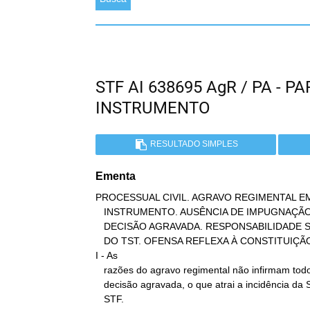
STF AI 638695 AgR / PA - 
INSTRUMENTO
RESULTADO SIMPLES
Ementa
PROCESSUAL CIVIL. AGRAVO REGIMENTAL EM
   INSTRUMENTO. AUSÊNCIA DE IMPUGNAÇÃO DE TODOS OS FUNDAMENTOS DA

   DECISÃO AGRAVADA. RESPONSABILIDADE SUBSIDIÁRIA. ENUNCIADO 331, IV,

   DO TST. OFENSA REFLEXA À CONSTITUIÇÃO. AGRAVO IMPROVIDO.

I - As

   razões do agravo regimental não infirmam todos os fundamentos da

   decisão agravada, o que atrai a incidência da Súmula 287 do

   STF.
