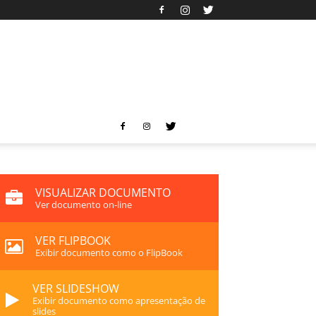
VISUALIZAR DOCUMENTO
Ver documento on-line
VER FLIPBOOK
Exibir documento como o FlipBook
VER SLIDESHOW
Exibir documento como apresentação de
slides