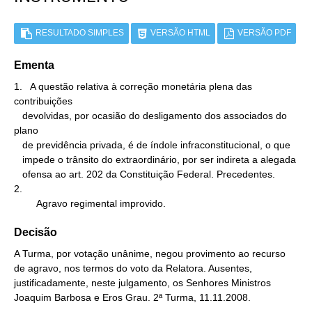
RESULTADO SIMPLES
VERSÃO HTML
VERSÃO PDF
Ementa
1.   A questão relativa à correção monetária plena das 
contribuições

   devolvidas, por ocasião do desligamento dos associados do 
plano

   de previdência privada, é de índole infraconstitucional, o que

   impede o trânsito do extraordinário, por ser indireta a alegada

   ofensa ao art. 202 da Constituição Federal. Precedentes.

2.

        Agravo regimental improvido.
Decisão
A Turma, por votação unânime, negou provimento ao recurso
de agravo, nos termos do voto da Relatora. Ausentes,
justificadamente, neste julgamento, os Senhores Ministros
Joaquim Barbosa e Eros Grau. 2ª Turma, 11.11.2008.