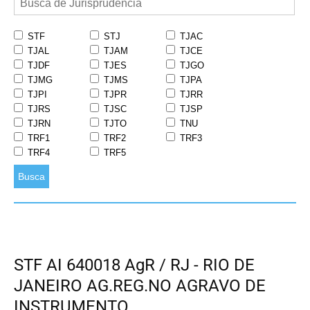
STF
STJ
TJAC
TJAL
TJAM
TJCE
TJDF
TJES
TJGO
TJMG
TJMS
TJPA
TJPI
TJPR
TJRR
TJRS
TJSC
TJSP
TJRN
TJTO
TNU
TRF1
TRF2
TRF3
TRF4
TRF5
Busca
STF AI 640018 AgR / RJ - RIO DE
JANEIRO AG.REG.NO AGRAVO DE
INSTRUMENTO