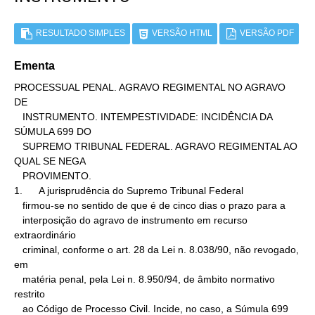
RESULTADO SIMPLES
VERSÃO HTML
VERSÃO PDF
Ementa
PROCESSUAL PENAL. AGRAVO REGIMENTAL NO AGRAVO 
DE

   INSTRUMENTO. INTEMPESTIVIDADE: INCIDÊNCIA DA 
SÚMULA 699 DO

   SUPREMO TRIBUNAL FEDERAL. AGRAVO REGIMENTAL AO 
QUAL SE NEGA

   PROVIMENTO.

1.      A jurisprudência do Supremo Tribunal Federal

   firmou-se no sentido de que é de cinco dias o prazo para a

   interposição do agravo de instrumento em recurso 
extraordinário

   criminal, conforme o art. 28 da Lei n. 8.038/90, não revogado, 
em

   matéria penal, pela Lei n. 8.950/94, de âmbito normativo 
restrito

   ao Código de Processo Civil. Incide, no caso, a Súmula 699 