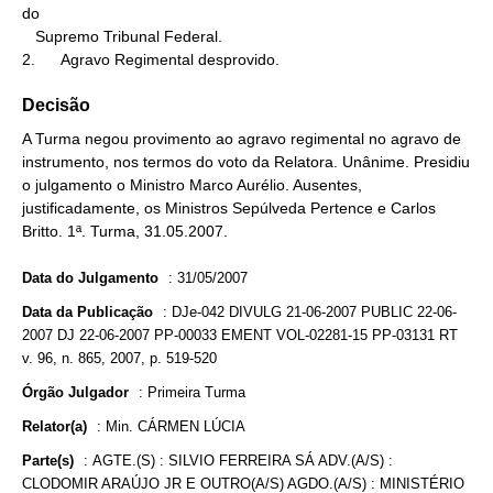
do

   Supremo Tribunal Federal.

2.      Agravo Regimental desprovido.
Decisão
A Turma negou provimento ao agravo regimental no agravo de
instrumento, nos termos do voto da Relatora. Unânime. Presidiu
o julgamento o Ministro Marco Aurélio. Ausentes,
justificadamente, os Ministros Sepúlveda Pertence e Carlos
Britto. 1ª. Turma, 31.05.2007.
Data do Julgamento
:
31/05/2007
Data da Publicação
:
DJe-042 DIVULG 21-06-2007 PUBLIC 22-06-
2007 DJ 22-06-2007 PP-00033 EMENT VOL-02281-15 PP-03131 RT
v. 96, n. 865, 2007, p. 519-520
Órgão Julgador
:
Primeira Turma
Relator(a)
:
Min. CÁRMEN LÚCIA
Parte(s)
:
AGTE.(S) : SILVIO FERREIRA SÁ ADV.(A/S) :
CLODOMIR ARAÚJO JR E OUTRO(A/S) AGDO.(A/S) : MINISTÉRIO