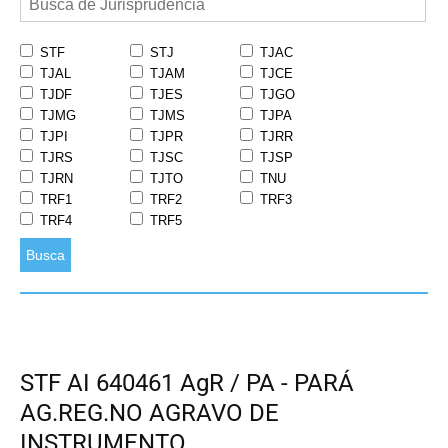
STF
STJ
TJAC
TJAL
TJAM
TJCE
TJDF
TJES
TJGO
TJMG
TJMS
TJPA
TJPI
TJPR
TJRR
TJRS
TJSC
TJSP
TJRN
TJTO
TNU
TRF1
TRF2
TRF3
TRF4
TRF5
Busca
STF AI 640461 AgR / PA - PARÁ
AG.REG.NO AGRAVO DE
INSTRUMENTO