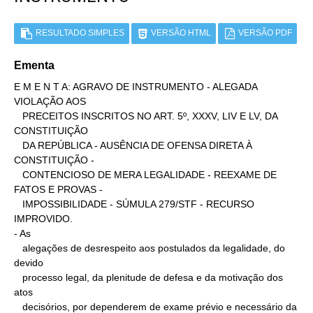
RESULTADO SIMPLES
VERSÃO HTML
VERSÃO PDF
Ementa
E M E N T A: AGRAVO DE INSTRUMENTO - ALEGADA 
VIOLAÇÃO AOS

   PRECEITOS INSCRITOS NO ART. 5º, XXXV, LIV E LV, DA 
CONSTITUIÇÃO

   DA REPÚBLICA - AUSÊNCIA DE OFENSA DIRETA À 
CONSTITUIÇÃO -

   CONTENCIOSO DE MERA LEGALIDADE - REEXAME DE 
FATOS E PROVAS -

   IMPOSSIBILIDADE - SÚMULA 279/STF - RECURSO 
IMPROVIDO.

- As

   alegações de desrespeito aos postulados da legalidade, do 
devido

   processo legal, da plenitude de defesa e da motivação dos 
atos

   decisórios, por dependerem de exame prévio e necessário da
