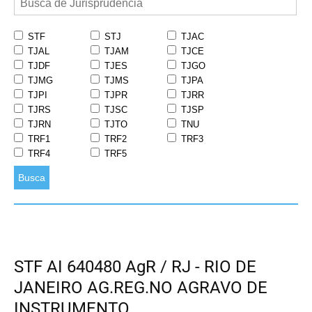
STF
STJ
TJAC
TJAL
TJAM
TJCE
TJDF
TJES
TJGO
TJMG
TJMS
TJPA
TJPI
TJPR
TJRR
TJRS
TJSC
TJSP
TJRN
TJTO
TNU
TRF1
TRF2
TRF3
TRF4
TRF5
Busca
STF AI 640480 AgR / RJ - RIO DE
JANEIRO AG.REG.NO AGRAVO DE
INSTRUMENTO