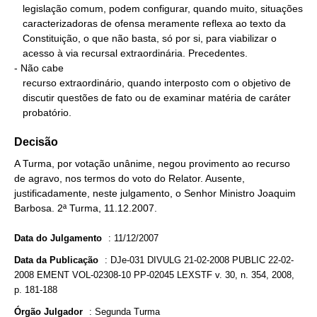
   legislação comum, podem configurar, quando muito, situações

   caracterizadoras de ofensa meramente reflexa ao texto da

   Constituição, o que não basta, só por si, para viabilizar o

   acesso à via recursal extraordinária. Precedentes.

- Não cabe

   recurso extraordinário, quando interposto com o objetivo de

   discutir questões de fato ou de examinar matéria de caráter

   probatório.
Decisão
A Turma, por votação unânime, negou provimento ao recurso
de agravo, nos termos do voto do Relator. Ausente,
justificadamente, neste julgamento, o Senhor Ministro Joaquim
Barbosa. 2ª Turma, 11.12.2007.
Data do Julgamento
:
11/12/2007
Data da Publicação
:
DJe-031 DIVULG 21-02-2008 PUBLIC 22-02-
2008 EMENT VOL-02308-10 PP-02045 LEXSTF v. 30, n. 354, 2008,
p. 181-188
Órgão Julgador
:
Segunda Turma