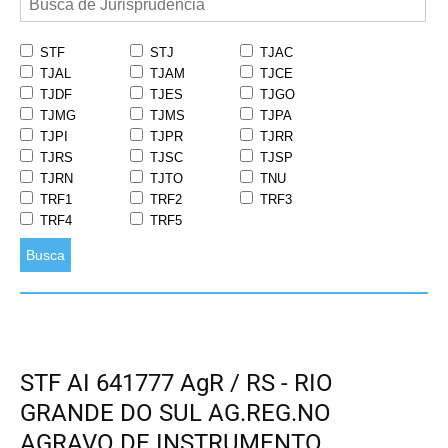
STF
STJ
TJAC
TJAL
TJAM
TJCE
TJDF
TJES
TJGO
TJMG
TJMS
TJPA
TJPI
TJPR
TJRR
TJRS
TJSC
TJSP
TJRN
TJTO
TNU
TRF1
TRF2
TRF3
TRF4
TRF5
Busca
STF AI 641777 AgR / RS - RIO
GRANDE DO SUL AG.REG.NO
AGRAVO DE INSTRUMENTO