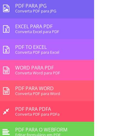
PDF PARA JPG
Converta PDF para JPG
EXCEL PARA PDF
Converta Excel para PDF
PDF TO EXCEL
Converta PDF para Excel
WORD PARA PDF
Converta Word para PDF
PDF PARA WORD
Converta PDF para Word
PDF PARA PDFA
Converta PDF para PDFa
PDF PARA O WEBFORM
Editar formulário em PDF