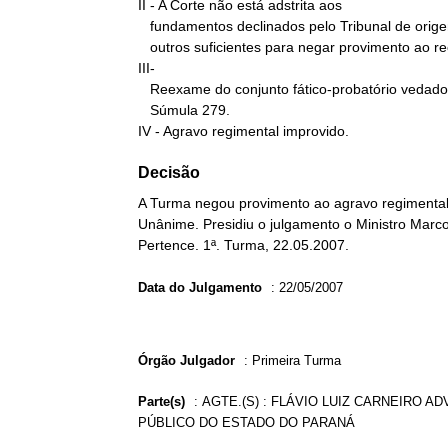
II - A Corte não está adstrita aos

   fundamentos declinados pelo Tribunal de origem, podendo trazer

   outros suficientes para negar provimento ao recurso.

III-

   Reexame do conjunto fático-probatório vedado em sede de RE.

   Súmula 279.

IV - Agravo regimental improvido.
Decisão
A Turma negou provimento ao agravo regimental 
Unânime. Presidiu o julgamento o Ministro Marco 
Pertence. 1ª. Turma, 22.05.2007.
Data do Julgamento
:
22/05/2007
Órgão Julgador
:
Primeira Turma
Parte(s)
:
AGTE.(S) : FLÁVIO LUIZ CARNEIRO ADV
PÚBLICO DO ESTADO DO PARANÁ