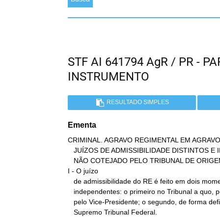
STF AI 641794 AgR / PR -
INSTRUMENTO
RESULTADO SIMPLES
Ementa
CRIMINAL. AGRAVO REGIMENTAL EM AGRAVO
   JUÍZOS DE ADMISSIBILIDADE DISTINTOS E INDEPENDENTES. FUNDAMENTO

   NÃO COTEJADO PELO TRIBUNAL DE ORIGEM. POSSIBILIDADE.

I - O juízo

   de admissibilidade do RE é feito em dois momentos distintos e

   independentes: o primeiro no Tribunal a quo, pelo Presidente ou

   pelo Vice-Presidente; o segundo, de forma definitiva, pelo

   Supremo Tribunal Federal.
