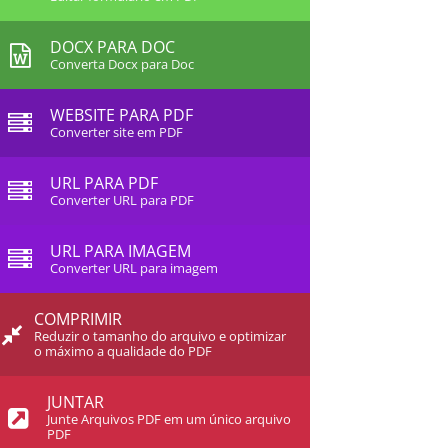
DOCX PARA DOC
Converta Docx para Doc
WEBSITE PARA PDF
Converter site em PDF
URL PARA PDF
Converter URL para PDF
URL PARA IMAGEM
Converter URL para imagem
COMPRIMIR
Reduzir o tamanho do arquivo e optimizar
o máximo a qualidade do PDF
JUNTAR
Junte Arquivos PDF em um único arquivo
PDF