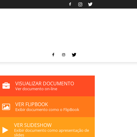
VISUALIZAR DOCUMENTO
Ver documento on-line
VER FLIPBOOK
Exibir documento como o FlipBook
VER SLIDESHOW
Exibir documento como apresentação de
slides