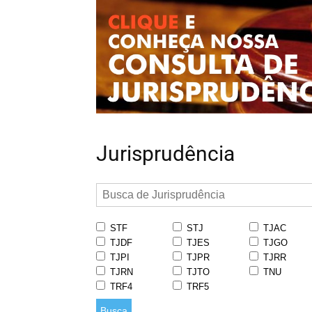
Jurisprudência
STF
STJ
TJAC
TJDF
TJES
TJGO
TJPI
TJPR
TJRR
TJRN
TJTO
TNU
TRF4
TRF5
Busca