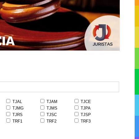
TJAL
TJAM
TJCE
TJMG
TJMS
TJPA
TJRS
TJSC
TJSP
TRF1
TRF2
TRF3