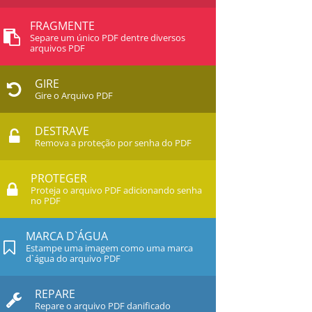
FRAGMENTE
Separe um único PDF dentre diversos
arquivos PDF
GIRE
Gire o Arquivo PDF
DESTRAVE
Remova a proteção por senha do PDF
PROTEGER
Proteja o arquivo PDF adicionando senha
no PDF
MARCA D`ÁGUA
Estampe uma imagem como uma marca
d`água do arquivo PDF
REPARE
Repare o arquivo PDF danificado