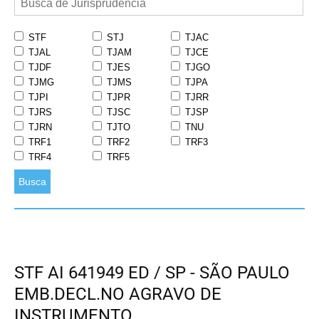
STF
STJ
TJAC
TJAL
TJAM
TJCE
TJDF
TJES
TJGO
TJMG
TJMS
TJPA
TJPI
TJPR
TJRR
TJRS
TJSC
TJSP
TJRN
TJTO
TNU
TRF1
TRF2
TRF3
TRF4
TRF5
Busca
STF AI 641949 ED / SP - SÃO PAULO
EMB.DECL.NO AGRAVO DE
INSTRUMENTO