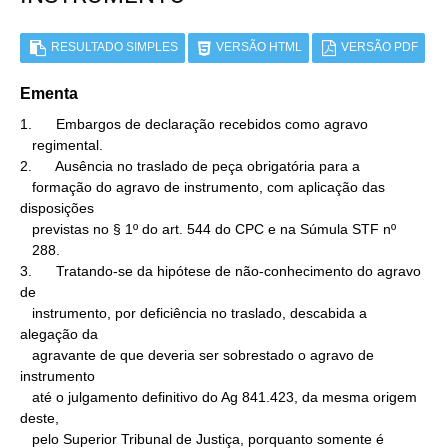
RESULTADO SIMPLES
VERSÃO HTML
VERSÃO PDF
Ementa
1.      Embargos de declaração recebidos como agravo

   regimental.

2.      Ausência no traslado de peça obrigatória para a

   formação do agravo de instrumento, com aplicação das 
disposições

   previstas no § 1º do art. 544 do CPC e na Súmula STF nº

   288.

3.      Tratando-se da hipótese de não-conhecimento do agravo 
de

   instrumento, por deficiência no traslado, descabida a 
alegação da

   agravante de que deveria ser sobrestado o agravo de 
instrumento

   até o julgamento definitivo do Ag 841.423, da mesma origem 
deste,

   pelo Superior Tribunal de Justiça, porquanto somente é 