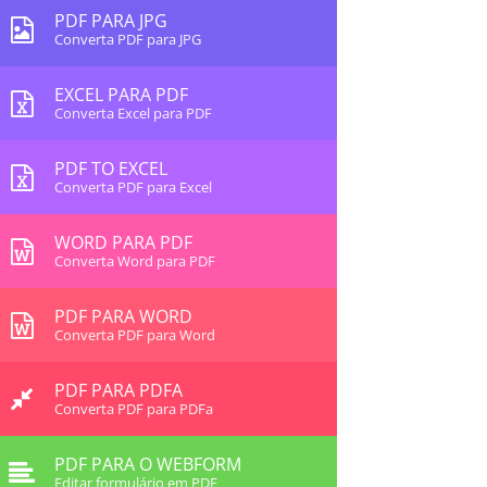
PDF PARA JPG
Converta PDF para JPG
EXCEL PARA PDF
Converta Excel para PDF
PDF TO EXCEL
Converta PDF para Excel
WORD PARA PDF
Converta Word para PDF
PDF PARA WORD
Converta PDF para Word
PDF PARA PDFA
Converta PDF para PDFa
PDF PARA O WEBFORM
Editar formulário em PDF