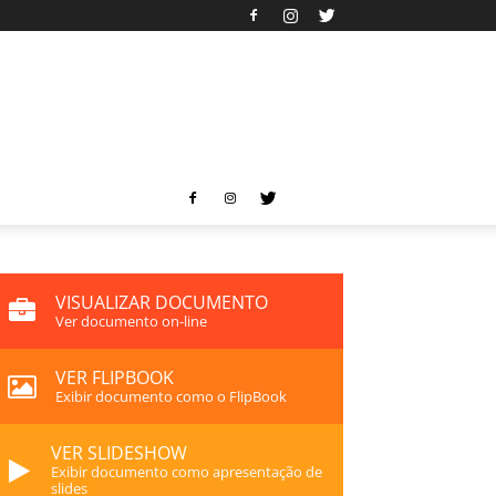
VISUALIZAR DOCUMENTO
Ver documento on-line
VER FLIPBOOK
Exibir documento como o FlipBook
VER SLIDESHOW
Exibir documento como apresentação de
slides