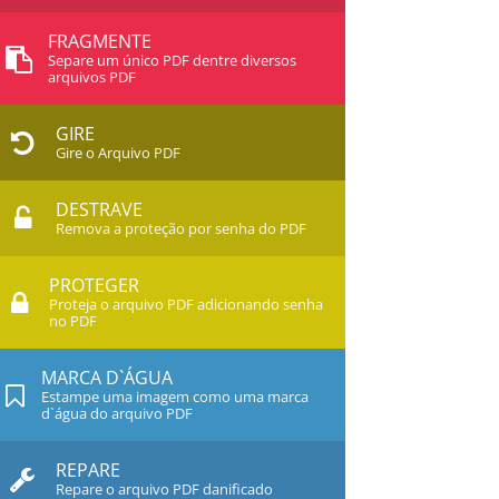
FRAGMENTE
Separe um único PDF dentre diversos
arquivos PDF
GIRE
Gire o Arquivo PDF
DESTRAVE
Remova a proteção por senha do PDF
PROTEGER
Proteja o arquivo PDF adicionando senha
no PDF
MARCA D`ÁGUA
Estampe uma imagem como uma marca
d`água do arquivo PDF
REPARE
Repare o arquivo PDF danificado