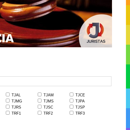
TJAL
TJAM
TJCE
TJMG
TJMS
TJPA
TJRS
TJSC
TJSP
TRF1
TRF2
TRF3