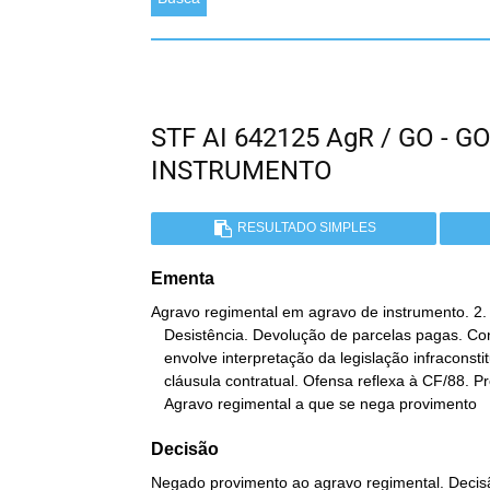
STF AI 642125 AgR / GO - 
INSTRUMENTO
RESULTADO SIMPLES
Ementa
Agravo regimental em agravo de instrumento. 2. 
   Desistência. Devolução de parcelas pagas. Controvérsia que

   envolve interpretação da legislação infraconstitucional e de

   cláusula contratual. Ofensa reflexa à CF/88. Precedentes. 3.

   Agravo regimental a que se nega provimento
Decisão
Negado provimento ao agravo regimental. Decisã