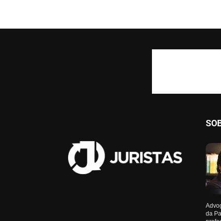
SO
Advog
da Pa