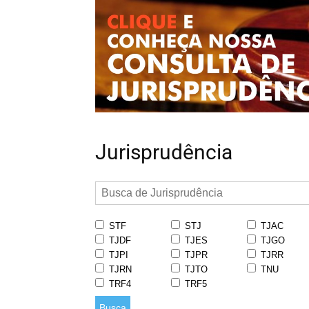
Jurisprudência
STF
STJ
TJAC
TJDF
TJES
TJGO
TJPI
TJPR
TJRR
TJRN
TJTO
TNU
TRF4
TRF5
Busca