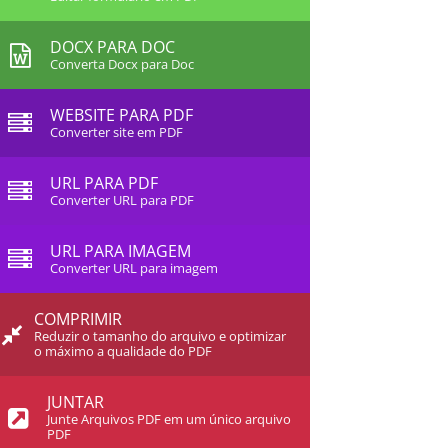
DOCX PARA DOC
Converta Docx para Doc
WEBSITE PARA PDF
Converter site em PDF
URL PARA PDF
Converter URL para PDF
URL PARA IMAGEM
Converter URL para imagem
COMPRIMIR
Reduzir o tamanho do arquivo e optimizar
o máximo a qualidade do PDF
JUNTAR
Junte Arquivos PDF em um único arquivo
PDF