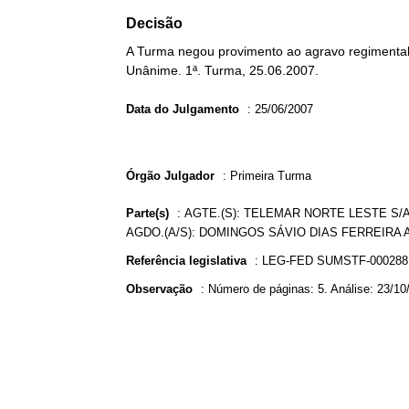
Decisão
A Turma negou provimento ao agravo regimental 
Unânime. 1ª. Turma, 25.06.2007.
Data do Julgamento
:
25/06/2007
Órgão Julgador
:
Primeira Turma
Parte(s)
:
AGTE.(S): TELEMAR NORTE LESTE S/A
AGDO.(A/S): DOMINGOS SÁVIO DIAS FERREIRA A
Referência legislativa
:
LEG-FED SUMSTF-00028
Observação
:
Número de páginas: 5. Análise: 23/10