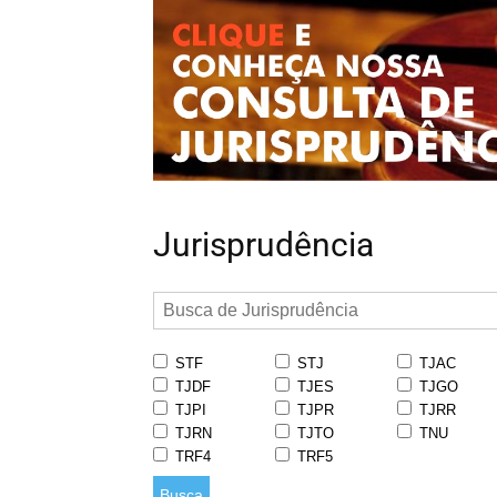
Jurisprudência
STF
STJ
TJAC
TJDF
TJES
TJGO
TJPI
TJPR
TJRR
TJRN
TJTO
TNU
TRF4
TRF5
Busca