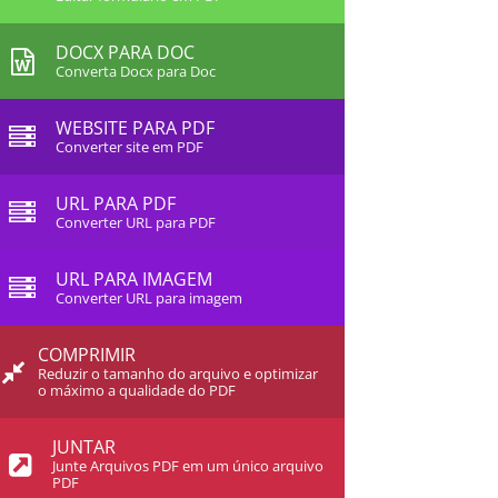
DOCX PARA DOC
Converta Docx para Doc
WEBSITE PARA PDF
Converter site em PDF
URL PARA PDF
Converter URL para PDF
URL PARA IMAGEM
Converter URL para imagem
COMPRIMIR
Reduzir o tamanho do arquivo e optimizar
o máximo a qualidade do PDF
JUNTAR
Junte Arquivos PDF em um único arquivo
PDF