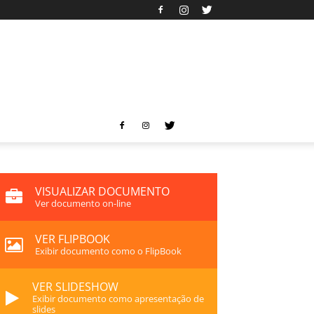
VISUALIZAR DOCUMENTO
Ver documento on-line
VER FLIPBOOK
Exibir documento como o FlipBook
VER SLIDESHOW
Exibir documento como apresentação de
slides