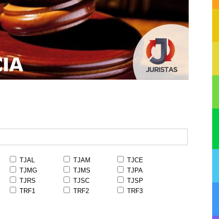
TJAL
TJAM
TJCE
TJMG
TJMS
TJPA
TJRS
TJSC
TJSP
TRF1
TRF2
TRF3