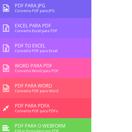
PDF PARA JPG
Converta PDF para JPG
EXCEL PARA PDF
Converta Excel para PDF
PDF TO EXCEL
Converta PDF para Excel
WORD PARA PDF
Converta Word para PDF
PDF PARA WORD
Converta PDF para Word
PDF PARA PDFA
Converta PDF para PDFa
PDF PARA O WEBFORM
Editar formulário em PDF