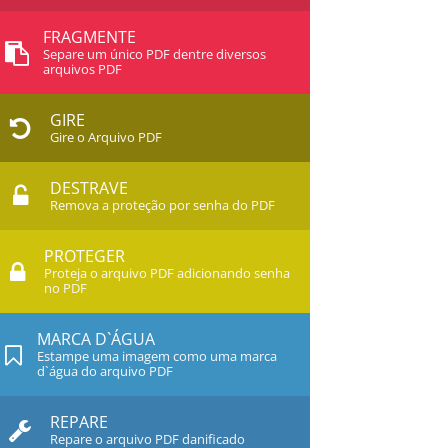
FRAGMENTE
Separe um único PDF dentre diversos
arquivos PDF
GIRE
Gire o Arquivo PDF
DESTRAVE
Remova a proteção por senha do PDF
PROTEGER
Proteja o arquivo PDF adicionando senha
no PDF
MARCA D`ÁGUA
Estampe uma imagem como uma marca
d`água do arquivo PDF
REPARE
Repare o arquivo PDF danificado