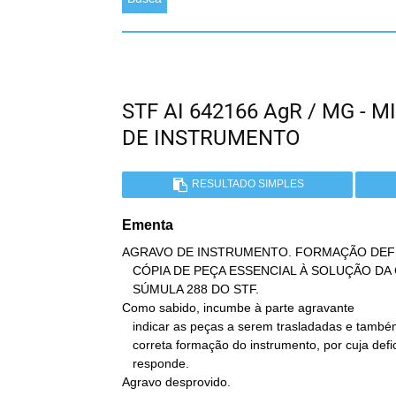
STF AI 642166 AgR / MG -
DE INSTRUMENTO
RESULTADO SIMPLES
Ementa
AGRAVO DE INSTRUMENTO. FORMAÇÃO DEFIC
   CÓPIA DE PEÇA ESSENCIAL À SOLUÇÃO DA CONTROVÉRSIA. INCIDÊNCIA DA

   SÚMULA 288 DO STF.

Como sabido, incumbe à parte agravante

   indicar as peças a serem trasladadas e também fiscalizar a

   correta formação do instrumento, por cuja deficiência

   responde.

Agravo desprovido.