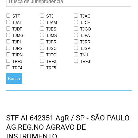
STF
STJ
TJAC
TJAL
TJAM
TJCE
TJDF
TJES
TJGO
TJMG
TJMS
TJPA
TJPI
TJPR
TJRR
TJRS
TJSC
TJSP
TJRN
TJTO
TNU
TRF1
TRF2
TRF3
TRF4
TRF5
Busca
STF AI 642351 AgR / SP - SÃO PAULO
AG.REG.NO AGRAVO DE
INSTRUMENTO