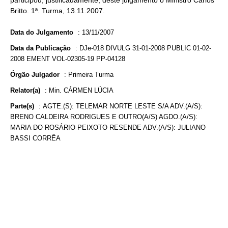
participou, justificadamente, deste julgamento o Ministro Carlos
Britto. 1ª. Turma, 13.11.2007.
Data do Julgamento
:
13/11/2007
Data da Publicação
:
DJe-018 DIVULG 31-01-2008 PUBLIC 01-02-
2008 EMENT VOL-02305-19 PP-04128
Órgão Julgador
:
Primeira Turma
Relator(a)
:
Min. CÁRMEN LÚCIA
Parte(s)
:
AGTE.(S): TELEMAR NORTE LESTE S/A ADV.(A/S):
BRENO CALDEIRA RODRIGUES E OUTRO(A/S) AGDO.(A/S):
MARIA DO ROSÁRIO PEIXOTO RESENDE ADV.(A/S): JULIANO
BASSI CORRÊA