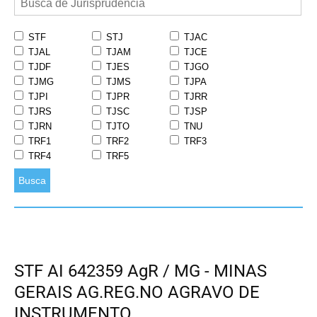
STF
STJ
TJAC
TJAL
TJAM
TJCE
TJDF
TJES
TJGO
TJMG
TJMS
TJPA
TJPI
TJPR
TJRR
TJRS
TJSC
TJSP
TJRN
TJTO
TNU
TRF1
TRF2
TRF3
TRF4
TRF5
Busca
STF AI 642359 AgR / MG - MINAS
GERAIS AG.REG.NO AGRAVO DE
INSTRUMENTO