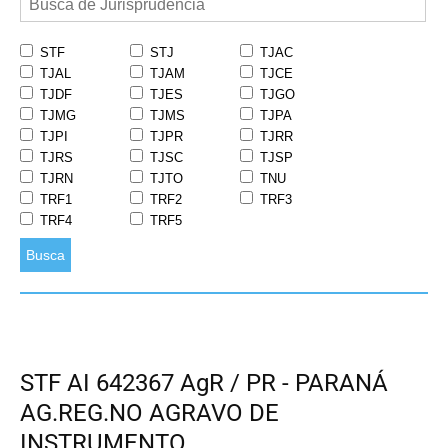
STF
STJ
TJAC
TJAL
TJAM
TJCE
TJDF
TJES
TJGO
TJMG
TJMS
TJPA
TJPI
TJPR
TJRR
TJRS
TJSC
TJSP
TJRN
TJTO
TNU
TRF1
TRF2
TRF3
TRF4
TRF5
Busca
STF AI 642367 AgR / PR - PARANÁ
AG.REG.NO AGRAVO DE
INSTRUMENTO