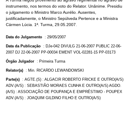
A Turma negou provimento ao agravo regimental no agravo de
instrumento, nos termos do voto do Relator. Unânime. Presidiu
o julgamento o Ministro Marco Aurélio. Ausentes,
justificadamente, o Ministro Sepúlveda Pertence e a Ministra
Cármen Lúcia. 1ª. Turma, 29.05.2007.
Data do Julgamento
:
29/05/2007
Data da Publicação
:
DJe-042 DIVULG 21-06-2007 PUBLIC 22-06-
2007 DJ 22-06-2007 PP-00034 EMENT VOL-02281-15 PP-03173
Órgão Julgador
:
Primeira Turma
Relator(a)
:
Min. RICARDO LEWANDOWSKI
Parte(s)
:
AGTE.(S) : ALGACIR ROBERTO FRICKE E OUTRO(A/S)
ADV.(A/S) : SEBASTIÃO MORAES CUNHA E OUTRO(A/S) AGDO.
(A/S) : ASSOCIAÇÃO DE POUPANÇA E EMPRÉSTIMO - POUPEX
ADV.(A/S) : JOAQUIM GILDINO FILHO E OUTRO(A/S)