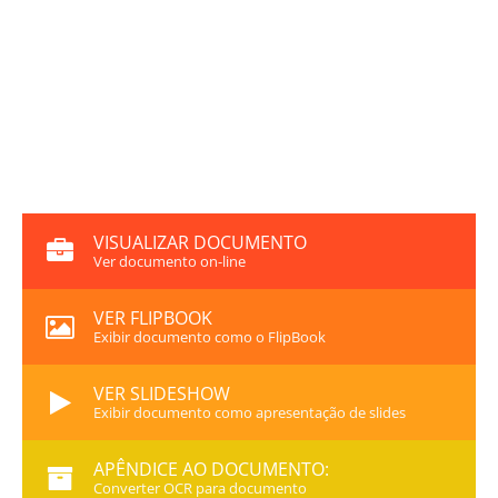
VISUALIZAR DOCUMENTO
Ver documento on-line
VER FLIPBOOK
Exibir documento como o FlipBook
VER SLIDESHOW
Exibir documento como apresentação de slides
APÊNDICE AO DOCUMENTO:
Converter OCR para documento