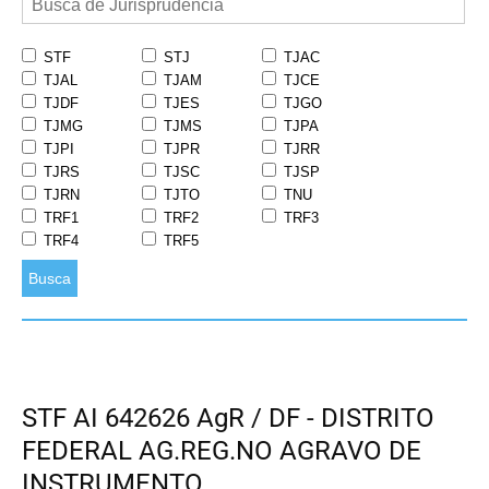
STF
STJ
TJAC
TJAL
TJAM
TJCE
TJDF
TJES
TJGO
TJMG
TJMS
TJPA
TJPI
TJPR
TJRR
TJRS
TJSC
TJSP
TJRN
TJTO
TNU
TRF1
TRF2
TRF3
TRF4
TRF5
Busca
STF AI 642626 AgR / DF - DISTRITO
FEDERAL AG.REG.NO AGRAVO DE
INSTRUMENTO