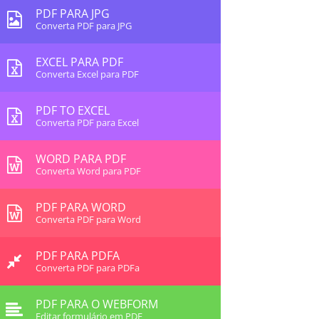
PDF PARA JPG
Converta PDF para JPG
EXCEL PARA PDF
Converta Excel para PDF
PDF TO EXCEL
Converta PDF para Excel
WORD PARA PDF
Converta Word para PDF
PDF PARA WORD
Converta PDF para Word
PDF PARA PDFA
Converta PDF para PDFa
PDF PARA O WEBFORM
Editar formulário em PDF