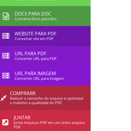
DOCX PARA DOC
Converta Docx para Doc
WEBSITE PARA PDF
Converter site em PDF
URL PARA PDF
Converter URL para PDF
URL PARA IMAGEM
Converter URL para imagem
COMPRIMIR
Reduzir o tamanho do arquivo e optimizar
o máximo a qualidade do PDF
JUNTAR
Junte Arquivos PDF em um único arquivo
PDF