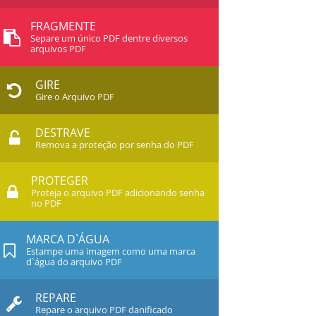
FRAGMENTE
Separe um único PDF dentre diversos
arquivos PDF
GIRE
Gire o Arquivo PDF
DESTRAVE
Remova a proteção por senha do PDF
PROTEGER
Proteja o arquivo PDF adicionando senha
no PDF
MARCA D`ÁGUA
Estampe uma imagem como uma marca
d`água do arquivo PDF
REPARE
Repare o arquivo PDF danificado