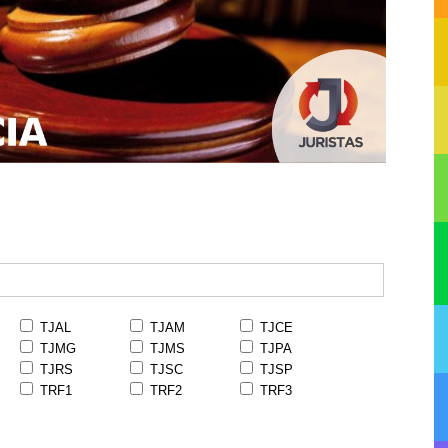
TJAL
TJAM
TJCE
TJMG
TJMS
TJPA
TJRS
TJSC
TJSP
TRF1
TRF2
TRF3