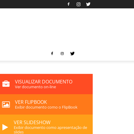
VISUALIZAR DOCUMENTO
Ver documento on-line
VER FLIPBOOK
Exibir documento como o FlipBook
VER SLIDESHOW
Exibir documento como apresentação de
slides