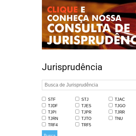
Jurisprudência
STF
STJ
TJAC
TJDF
TJES
TJGO
TJPI
TJPR
TJRR
TJRN
TJTO
TNU
TRF4
TRF5
Busca