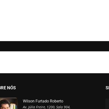
BRE NÓS
S
Wilson Furtado Roberto
Av. Júlia Freire, 1200, Sala 904,