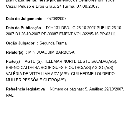
justificadamente, neste julgamento, os Senhores Ministros
Cezar Peluso e Eros Grau. 2ª Turma, 07.08.2007.
Data do Julgamento
:
07/08/2007
Data da Publicação
:
DJe-131 DIVULG 25-10-2007 PUBLIC 26-10-
2007 DJ 26-10-2007 PP-00087 EMENT VOL-02295-16 PP-03111
Órgão Julgador
:
Segunda Turma
Relator(a)
:
Min. JOAQUIM BARBOSA
Parte(s)
:
AGTE.(S): TELEMAR NORTE LESTE S/A ADV.(A/S):
BRENO CALDEIRA RODRIGUES E OUTRO(A/S) AGDO.(A/S):
VALÉRIA DE VITTA LIMA ADV.(A/S): GUILHERME LOUREIRO
MÜLLER PESSÔA E OUTRO(A/S)
Referência legislativa
:
Número de páginas: 5. Análise: 29/10/2007,
NAL.