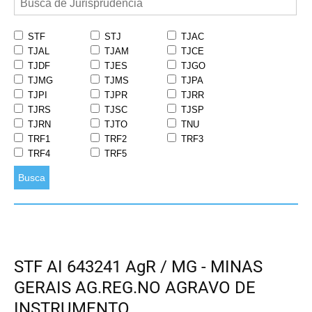
STF
STJ
TJAC
TJAL
TJAM
TJCE
TJDF
TJES
TJGO
TJMG
TJMS
TJPA
TJPI
TJPR
TJRR
TJRS
TJSC
TJSP
TJRN
TJTO
TNU
TRF1
TRF2
TRF3
TRF4
TRF5
Busca
STF AI 643241 AgR / MG - MINAS
GERAIS AG.REG.NO AGRAVO DE
INSTRUMENTO