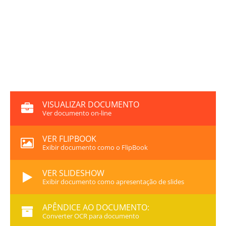
VISUALIZAR DOCUMENTO
Ver documento on-line
VER FLIPBOOK
Exibir documento como o FlipBook
VER SLIDESHOW
Exibir documento como apresentação de slides
APÊNDICE AO DOCUMENTO:
Converter OCR para documento