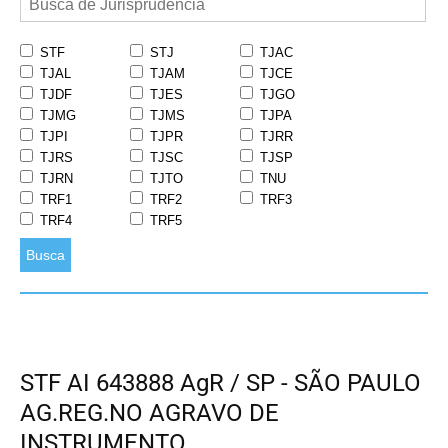
STF
STJ
TJAC
TJAL
TJAM
TJCE
TJDF
TJES
TJGO
TJMG
TJMS
TJPA
TJPI
TJPR
TJRR
TJRS
TJSC
TJSP
TJRN
TJTO
TNU
TRF1
TRF2
TRF3
TRF4
TRF5
Busca
STF AI 643888 AgR / SP - SÃO PAULO
AG.REG.NO AGRAVO DE
INSTRUMENTO