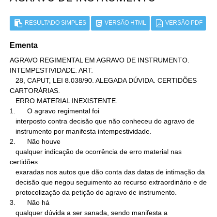
RESULTADO SIMPLES
VERSÃO HTML
VERSÃO PDF
Ementa
AGRAVO REGIMENTAL EM AGRAVO DE INSTRUMENTO. 
INTEMPESTIVIDADE. ART.

   28, CAPUT, LEI 8.038/90. ALEGADA DÚVIDA. CERTIDÕES 
CARTORÁRIAS.

   ERRO MATERIAL INEXISTENTE.

1.      O agravo regimental foi

   interposto contra decisão que não conheceu do agravo de

   instrumento por manifesta intempestividade.

2.      Não houve

   qualquer indicação de ocorrência de erro material nas 
certidões

   exaradas nos autos que dão conta das datas de intimação da

   decisão que negou seguimento ao recurso extraordinário e de

   protocolização da petição do agravo de instrumento.

3.      Não há

   qualquer dúvida a ser sanada, sendo manifesta a 