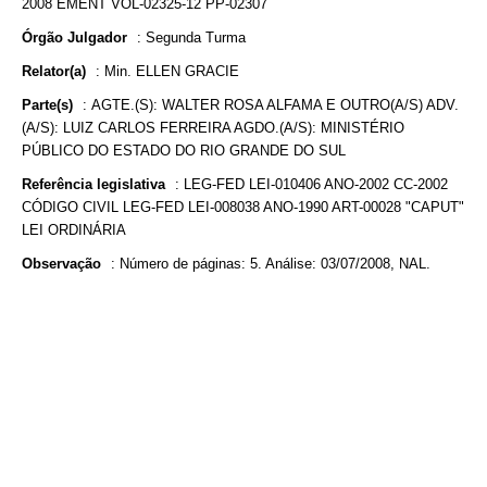
2008 EMENT VOL-02325-12 PP-02307
Órgão Julgador
:
Segunda Turma
Relator(a)
:
Min. ELLEN GRACIE
Parte(s)
:
AGTE.(S): WALTER ROSA ALFAMA E OUTRO(A/S) ADV.
(A/S): LUIZ CARLOS FERREIRA AGDO.(A/S): MINISTÉRIO
PÚBLICO DO ESTADO DO RIO GRANDE DO SUL
Referência legislativa
:
LEG-FED LEI-010406 ANO-2002 CC-2002
CÓDIGO CIVIL LEG-FED LEI-008038 ANO-1990 ART-00028 "CAPUT"
LEI ORDINÁRIA
Observação
:
Número de páginas: 5. Análise: 03/07/2008, NAL.