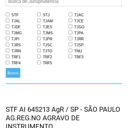
STF
STJ
TJAC
TJAL
TJAM
TJCE
TJDF
TJES
TJGO
TJMG
TJMS
TJPA
TJPI
TJPR
TJRR
TJRS
TJSC
TJSP
TJRN
TJTO
TNU
TRF1
TRF2
TRF3
TRF4
TRF5
Busca
STF AI 645213 AgR / SP - SÃO PAULO
AG.REG.NO AGRAVO DE
INSTRUMENTO