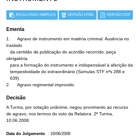
RESULTADO SIMPLES
VERSÃO HTML
VERSÃO PDF
Ementa
1.      Agravo de instrumento em matéria criminal. Ausência no 
traslado

   da certidão de publicação do acórdão recorrido, peça 
obrigatória

   para a formação do instrumento e indispensável à aferição da

   tempestividade do extraordinário (Súmulas STF nºs 288 e

   639).

2.      Agravo regimental improvido.
Decisão
A Turma, por votação unânime, negou provimento ao recurso
de agravo, nos termos do voto da Relatora. 2ª Turma,
10.06.2008.
Data do Julgamento
:
10/06/2008