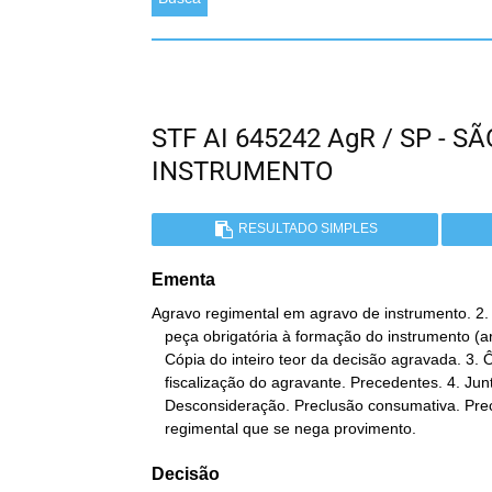
STF AI 645242 AgR / SP - 
INSTRUMENTO
RESULTADO SIMPLES
Ementa
Agravo regimental em agravo de instrumento. 2. 
   peça obrigatória à formação do instrumento (art. 544, § 1º, CPC).

   Cópia do inteiro teor da decisão agravada. 3. Ônus de

   fiscalização do agravante. Precedentes. 4. Juntada Extemporânea.

   Desconsideração. Preclusão consumativa. Precedentes. 5. Agravo

   regimental que se nega provimento.
Decisão