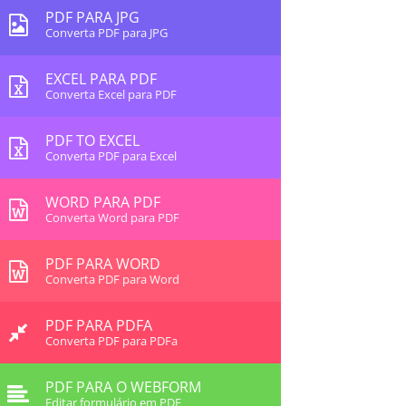
PDF PARA JPG
Converta PDF para JPG
EXCEL PARA PDF
Converta Excel para PDF
PDF TO EXCEL
Converta PDF para Excel
WORD PARA PDF
Converta Word para PDF
PDF PARA WORD
Converta PDF para Word
PDF PARA PDFA
Converta PDF para PDFa
PDF PARA O WEBFORM
Editar formulário em PDF