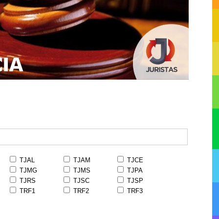
TJAL
TJAM
TJCE
TJMG
TJMS
TJPA
TJRS
TJSC
TJSP
TRF1
TRF2
TRF3