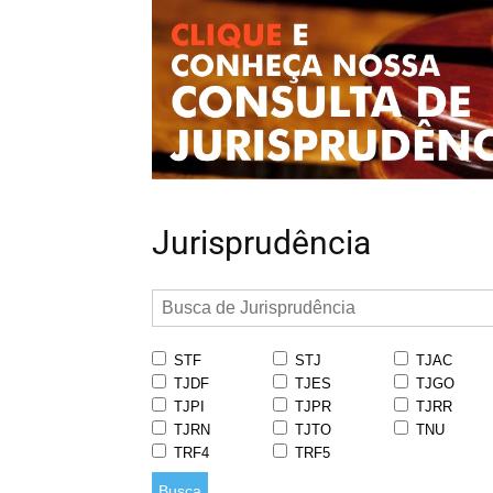
Jurisprudência
STF
STJ
TJAC
TJDF
TJES
TJGO
TJPI
TJPR
TJRR
TJRN
TJTO
TNU
TRF4
TRF5
Busca