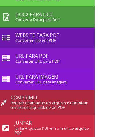
DOCX PARA DOC
Converta Docx para Doc
WEBSITE PARA PDF
Converter site em PDF
URL PARA PDF
Converter URL para PDF
URL PARA IMAGEM
Converter URL para imagem
COMPRIMIR
Reduzir o tamanho do arquivo e optimizar
o máximo a qualidade do PDF
JUNTAR
Junte Arquivos PDF em um único arquivo
PDF