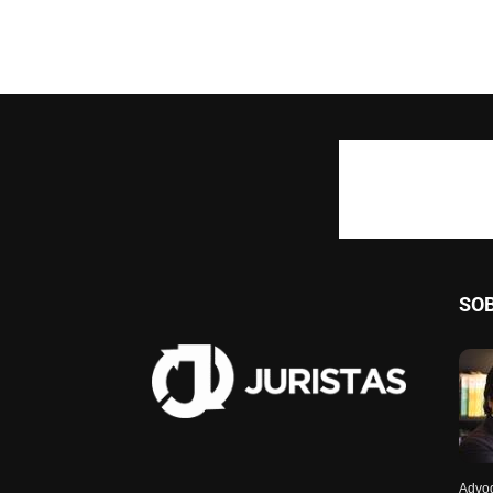
SO
Advog