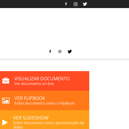
VISUALIZAR DOCUMENTO
Ver documento on-line
VER FLIPBOOK
Exibir documento como o FlipBook
VER SLIDESHOW
Exibir documento como apresentação de
slides