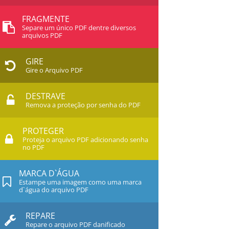
FRAGMENTE
Separe um único PDF dentre diversos
arquivos PDF
GIRE
Gire o Arquivo PDF
DESTRAVE
Remova a proteção por senha do PDF
PROTEGER
Proteja o arquivo PDF adicionando senha
no PDF
MARCA D`ÁGUA
Estampe uma imagem como uma marca
d`água do arquivo PDF
REPARE
Repare o arquivo PDF danificado