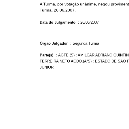
A Turma, por votação unânime, negou provimento
Turma, 26.06.2007.
Data do Julgamento
:
26/06/2007
Órgão Julgador
:
Segunda Turma
Parte(s)
:
AGTE.(S) : AMILCAR ADRIANO QUINTI
FERREIRA NETO AGDO.(A/S) : ESTADO DE SÃO P
JÚNIOR