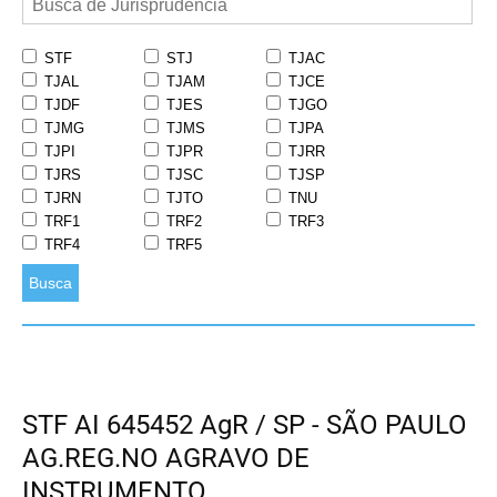
STF
STJ
TJAC
TJAL
TJAM
TJCE
TJDF
TJES
TJGO
TJMG
TJMS
TJPA
TJPI
TJPR
TJRR
TJRS
TJSC
TJSP
TJRN
TJTO
TNU
TRF1
TRF2
TRF3
TRF4
TRF5
Busca
STF AI 645452 AgR / SP - SÃO PAULO
AG.REG.NO AGRAVO DE
INSTRUMENTO