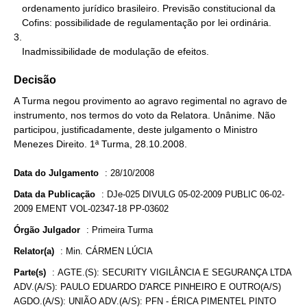
   ordenamento jurídico brasileiro. Previsão constitucional da

   Cofins: possibilidade de regulamentação por lei ordinária.

3.

   Inadmissibilidade de modulação de efeitos.
Decisão
A Turma negou provimento ao agravo regimental no agravo de
instrumento, nos termos do voto da Relatora. Unânime. Não
participou, justificadamente, deste julgamento o Ministro
Menezes Direito. 1ª Turma, 28.10.2008.
Data do Julgamento
:
28/10/2008
Data da Publicação
:
DJe-025 DIVULG 05-02-2009 PUBLIC 06-02-
2009 EMENT VOL-02347-18 PP-03602
Órgão Julgador
:
Primeira Turma
Relator(a)
:
Min. CÁRMEN LÚCIA
Parte(s)
:
AGTE.(S): SECURITY VIGILÂNCIA E SEGURANÇA LTDA
ADV.(A/S): PAULO EDUARDO D'ARCE PINHEIRO E OUTRO(A/S)
AGDO.(A/S): UNIÃO ADV.(A/S): PFN - ÉRICA PIMENTEL PINTO