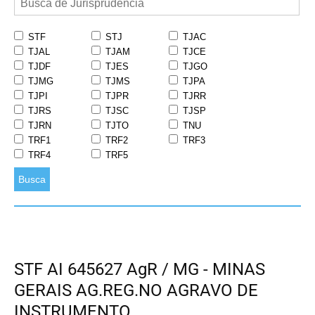
STF
STJ
TJAC
TJAL
TJAM
TJCE
TJDF
TJES
TJGO
TJMG
TJMS
TJPA
TJPI
TJPR
TJRR
TJRS
TJSC
TJSP
TJRN
TJTO
TNU
TRF1
TRF2
TRF3
TRF4
TRF5
Busca
STF AI 645627 AgR / MG - MINAS
GERAIS AG.REG.NO AGRAVO DE
INSTRUMENTO