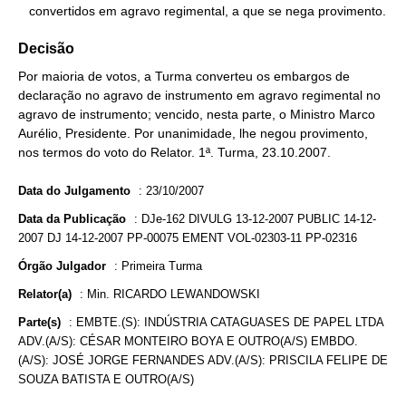
   convertidos em agravo regimental, a que se nega provimento.
Decisão
Por maioria de votos, a Turma converteu os embargos de
declaração no agravo de instrumento em agravo regimental no
agravo de instrumento; vencido, nesta parte, o Ministro Marco
Aurélio, Presidente. Por unanimidade, lhe negou provimento,
nos termos do voto do Relator. 1ª. Turma, 23.10.2007.
Data do Julgamento
:
23/10/2007
Data da Publicação
:
DJe-162 DIVULG 13-12-2007 PUBLIC 14-12-
2007 DJ 14-12-2007 PP-00075 EMENT VOL-02303-11 PP-02316
Órgão Julgador
:
Primeira Turma
Relator(a)
:
Min. RICARDO LEWANDOWSKI
Parte(s)
:
EMBTE.(S): INDÚSTRIA CATAGUASES DE PAPEL LTDA
ADV.(A/S): CÉSAR MONTEIRO BOYA E OUTRO(A/S) EMBDO.
(A/S): JOSÉ JORGE FERNANDES ADV.(A/S): PRISCILA FELIPE DE
SOUZA BATISTA E OUTRO(A/S)