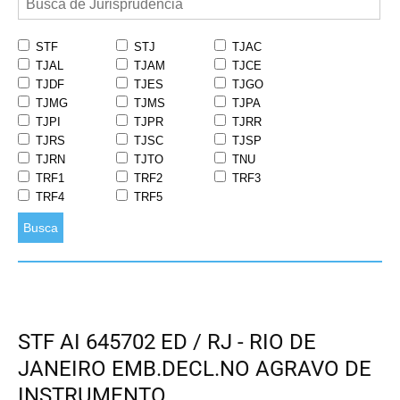
STF
STJ
TJAC
TJAL
TJAM
TJCE
TJDF
TJES
TJGO
TJMG
TJMS
TJPA
TJPI
TJPR
TJRR
TJRS
TJSC
TJSP
TJRN
TJTO
TNU
TRF1
TRF2
TRF3
TRF4
TRF5
Busca
STF AI 645702 ED / RJ - RIO DE
JANEIRO EMB.DECL.NO AGRAVO DE
INSTRUMENTO