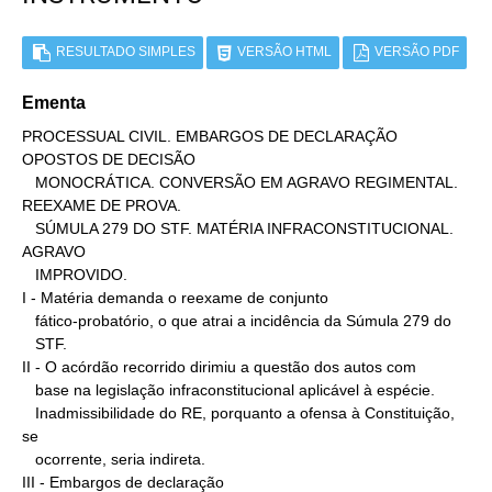
RESULTADO SIMPLES
VERSÃO HTML
VERSÃO PDF
Ementa
PROCESSUAL CIVIL. EMBARGOS DE DECLARAÇÃO 
OPOSTOS DE DECISÃO

   MONOCRÁTICA. CONVERSÃO EM AGRAVO REGIMENTAL. 
REEXAME DE PROVA.

   SÚMULA 279 DO STF. MATÉRIA INFRACONSTITUCIONAL. 
AGRAVO

   IMPROVIDO.

I - Matéria demanda o reexame de conjunto

   fático-probatório, o que atrai a incidência da Súmula 279 do

   STF.

II - O acórdão recorrido dirimiu a questão dos autos com

   base na legislação infraconstitucional aplicável à espécie.

   Inadmissibilidade do RE, porquanto a ofensa à Constituição, 
se

   ocorrente, seria indireta.

III - Embargos de declaração
