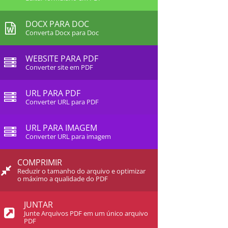
DOCX PARA DOC
Converta Docx para Doc
WEBSITE PARA PDF
Converter site em PDF
URL PARA PDF
Converter URL para PDF
URL PARA IMAGEM
Converter URL para imagem
COMPRIMIR
Reduzir o tamanho do arquivo e optimizar
o máximo a qualidade do PDF
JUNTAR
Junte Arquivos PDF em um único arquivo
PDF