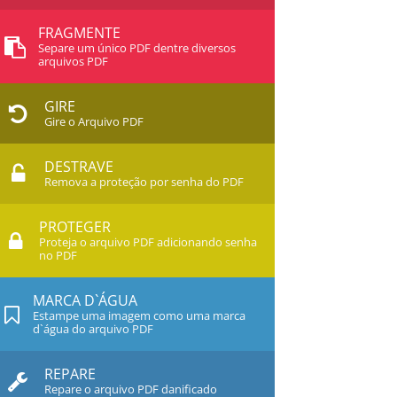
FRAGMENTE
Separe um único PDF dentre diversos
arquivos PDF
GIRE
Gire o Arquivo PDF
DESTRAVE
Remova a proteção por senha do PDF
PROTEGER
Proteja o arquivo PDF adicionando senha
no PDF
MARCA D`ÁGUA
Estampe uma imagem como uma marca
d`água do arquivo PDF
REPARE
Repare o arquivo PDF danificado