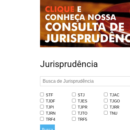
Jurisprudência
STF
STJ
TJAC
TJDF
TJES
TJGO
TJPI
TJPR
TJRR
TJRN
TJTO
TNU
TRF4
TRF5
Busca