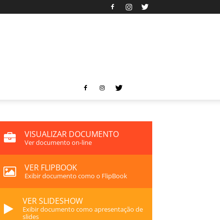
VISUALIZAR DOCUMENTO
Ver documento on-line
VER FLIPBOOK
Exibir documento como o FlipBook
VER SLIDESHOW
Exibir documento como apresentação de
slides