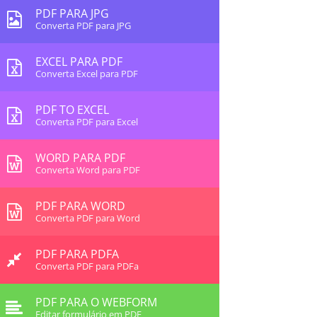
PDF PARA JPG
Converta PDF para JPG
EXCEL PARA PDF
Converta Excel para PDF
PDF TO EXCEL
Converta PDF para Excel
WORD PARA PDF
Converta Word para PDF
PDF PARA WORD
Converta PDF para Word
PDF PARA PDFA
Converta PDF para PDFa
PDF PARA O WEBFORM
Editar formulário em PDF