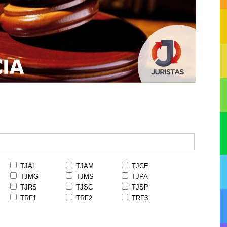
TJAL
TJAM
TJCE
TJMG
TJMS
TJPA
TJRS
TJSC
TJSP
TRF1
TRF2
TRF3