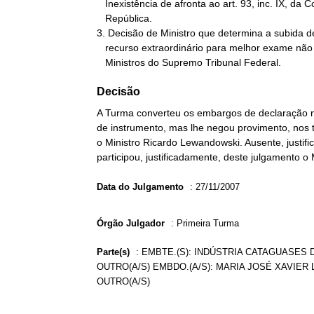
   Inexistência de afronta ao art. 93, inc. IX, da Constituição da

   República.

3. Decisão de Ministro que determina a subida de
   recurso extraordinário para melhor exame não vincula outros

   Ministros do Supremo Tribunal Federal.
Decisão
A Turma converteu os embargos de declaração n
de instrumento, mas lhe negou provimento, nos 
o Ministro Ricardo Lewandowski. Ausente, justifi
participou, justificadamente, deste julgamento o 
Data do Julgamento
:
27/11/2007
Órgão Julgador
:
Primeira Turma
Parte(s)
:
EMBTE.(S): INDÚSTRIA CATAGUASES D
OUTRO(A/S) EMBDO.(A/S): MARIA JOSÉ XAVIER L
OUTRO(A/S)