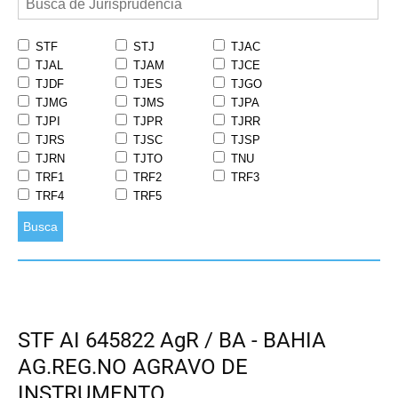
STF
STJ
TJAC
TJAL
TJAM
TJCE
TJDF
TJES
TJGO
TJMG
TJMS
TJPA
TJPI
TJPR
TJRR
TJRS
TJSC
TJSP
TJRN
TJTO
TNU
TRF1
TRF2
TRF3
TRF4
TRF5
Busca
STF AI 645822 AgR / BA - BAHIA
AG.REG.NO AGRAVO DE
INSTRUMENTO