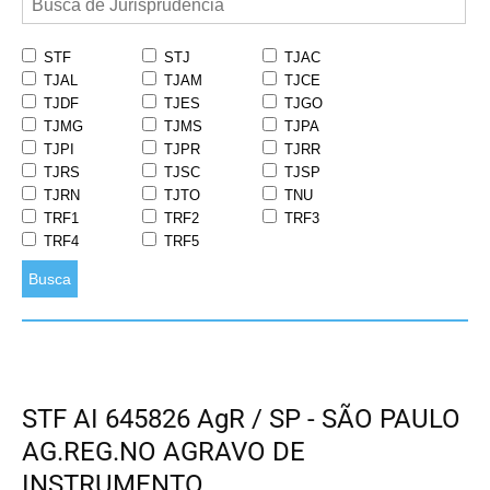
STF
STJ
TJAC
TJAL
TJAM
TJCE
TJDF
TJES
TJGO
TJMG
TJMS
TJPA
TJPI
TJPR
TJRR
TJRS
TJSC
TJSP
TJRN
TJTO
TNU
TRF1
TRF2
TRF3
TRF4
TRF5
Busca
STF AI 645826 AgR / SP - SÃO PAULO
AG.REG.NO AGRAVO DE
INSTRUMENTO