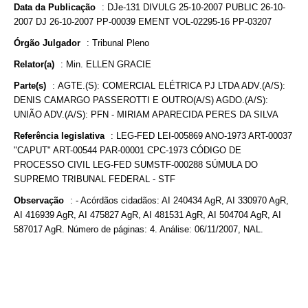
Data da Publicação
:
DJe-131 DIVULG 25-10-2007 PUBLIC 26-10-
2007 DJ 26-10-2007 PP-00039 EMENT VOL-02295-16 PP-03207
Órgão Julgador
:
Tribunal Pleno
Relator(a)
:
Min. ELLEN GRACIE
Parte(s)
:
AGTE.(S): COMERCIAL ELÉTRICA PJ LTDA ADV.(A/S):
DENIS CAMARGO PASSEROTTI E OUTRO(A/S) AGDO.(A/S):
UNIÃO ADV.(A/S): PFN - MIRIAM APARECIDA PERES DA SILVA
Referência legislativa
:
LEG-FED LEI-005869 ANO-1973 ART-00037
"CAPUT" ART-00544 PAR-00001 CPC-1973 CÓDIGO DE
PROCESSO CIVIL LEG-FED SUMSTF-000288 SÚMULA DO
SUPREMO TRIBUNAL FEDERAL - STF
Observação
:
- Acórdãos cidadãos: AI 240434 AgR, AI 330970 AgR,
AI 416939 AgR, AI 475827 AgR, AI 481531 AgR, AI 504704 AgR, AI
587017 AgR. Número de páginas: 4. Análise: 06/11/2007, NAL.