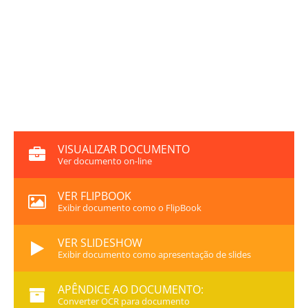
VISUALIZAR DOCUMENTO
Ver documento on-line
VER FLIPBOOK
Exibir documento como o FlipBook
VER SLIDESHOW
Exibir documento como apresentação de slides
APÊNDICE AO DOCUMENTO:
Converter OCR para documento