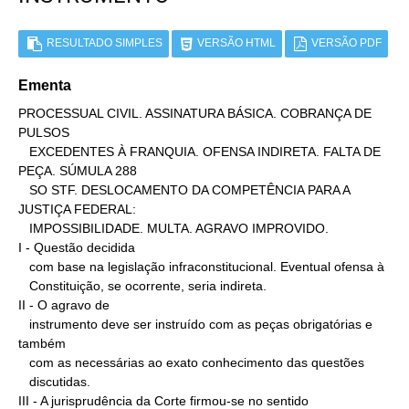
RESULTADO SIMPLES
VERSÃO HTML
VERSÃO PDF
Ementa
PROCESSUAL CIVIL. ASSINATURA BÁSICA. COBRANÇA DE 
PULSOS

   EXCEDENTES À FRANQUIA. OFENSA INDIRETA. FALTA DE 
PEÇA. SÚMULA 288

   SO STF. DESLOCAMENTO DA COMPETÊNCIA PARA A 
JUSTIÇA FEDERAL:

   IMPOSSIBILIDADE. MULTA. AGRAVO IMPROVIDO.

I - Questão decidida

   com base na legislação infraconstitucional. Eventual ofensa à

   Constituição, se ocorrente, seria indireta.

II - O agravo de

   instrumento deve ser instruído com as peças obrigatórias e 
também

   com as necessárias ao exato conhecimento das questões

   discutidas.

III - A jurisprudência da Corte firmou-se no sentido
