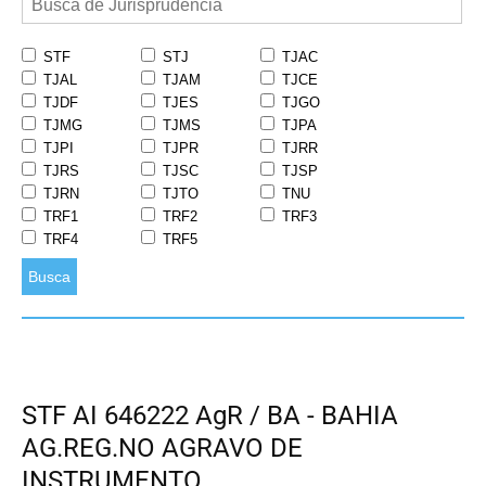
STF
STJ
TJAC
TJAL
TJAM
TJCE
TJDF
TJES
TJGO
TJMG
TJMS
TJPA
TJPI
TJPR
TJRR
TJRS
TJSC
TJSP
TJRN
TJTO
TNU
TRF1
TRF2
TRF3
TRF4
TRF5
Busca
STF AI 646222 AgR / BA - BAHIA
AG.REG.NO AGRAVO DE
INSTRUMENTO