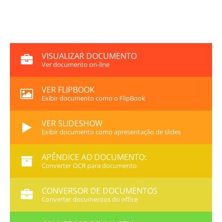
VISUALIZAR DOCUMENTO
Ver documento on-line
VER FLIPBOOK
Exibir documento como o FlipBook
VER SLIDESHOW
Exibir documento como apresentação de slides
APÊNDICE AO DOCUMENTO:
Converter OCR para documento
CONVERSOR DE DOCUMENTOS
Converter documentos do office