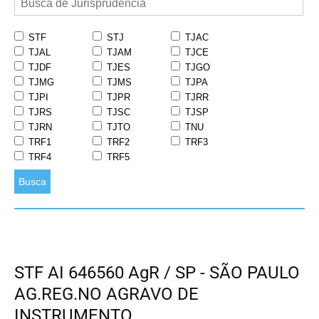
STF
STJ
TJAC
TJAL
TJAM
TJCE
TJDF
TJES
TJGO
TJMG
TJMS
TJPA
TJPI
TJPR
TJRR
TJRS
TJSC
TJSP
TJRN
TJTO
TNU
TRF1
TRF2
TRF3
TRF4
TRF5
Busca
STF AI 646560 AgR / SP - SÃO PAULO
AG.REG.NO AGRAVO DE
INSTRUMENTO