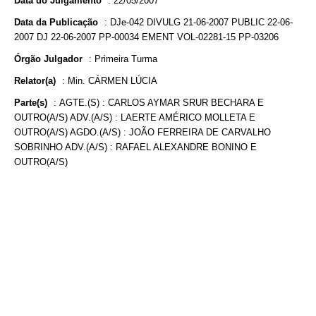
Data do Julgamento
:
22/05/2007
Data da Publicação
:
DJe-042 DIVULG 21-06-2007 PUBLIC 22-06-
2007 DJ 22-06-2007 PP-00034 EMENT VOL-02281-15 PP-03206
Órgão Julgador
:
Primeira Turma
Relator(a)
:
Min. CÁRMEN LÚCIA
Parte(s)
:
AGTE.(S) : CARLOS AYMAR SRUR BECHARA E
OUTRO(A/S) ADV.(A/S) : LAERTE AMÉRICO MOLLETA E
OUTRO(A/S) AGDO.(A/S) : JOÃO FERREIRA DE CARVALHO
SOBRINHO ADV.(A/S) : RAFAEL ALEXANDRE BONINO E
OUTRO(A/S)