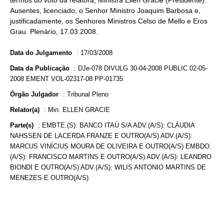
termos do voto da relatora, Ministra Ellen Gracie (Presidente).
Ausentes, licenciado, o Senhor Ministro Joaquim Barbosa e,
justificadamente, os Senhores Ministros Celso de Mello e Eros
Grau. Plenário, 17.03.2008.
Data do Julgamento
:
17/03/2008
Data da Publicação
:
DJe-078 DIVULG 30-04-2008 PUBLIC 02-05-
2008 EMENT VOL-02317-08 PP-01735
Órgão Julgador
:
Tribunal Pleno
Relator(a)
:
Min. ELLEN GRACIE
Parte(s)
:
EMBTE.(S): BANCO ITAÚ S/A ADV.(A/S): CLÁUDIA
NAHSSEN DE LACERDA FRANZE E OUTRO(A/S) ADV.(A/S):
MARCUS VINÍCIUS MOURA DE OLIVEIRA E OUTRO(A/S) EMBDO.
(A/S): FRANCISCO MARTINS E OUTRO(A/S) ADV.(A/S): LEANDRO
BIONDI E OUTRO(A/S) ADV.(A/S): WILIS ANTONIO MARTINS DE
MENEZES E OUTRO(A/S)