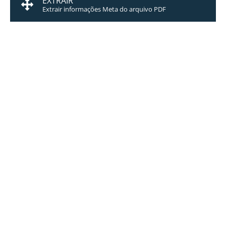
EXTRAIR
Extrair informações Meta do arquivo PDF