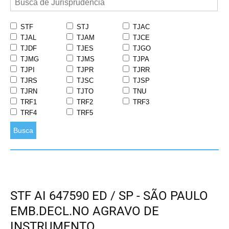
STF
STJ
TJAC
TJAL
TJAM
TJCE
TJDF
TJES
TJGO
TJMG
TJMS
TJPA
TJPI
TJPR
TJRR
TJRS
TJSC
TJSP
TJRN
TJTO
TNU
TRF1
TRF2
TRF3
TRF4
TRF5
Busca
STF AI 647590 ED / SP - SÃO PAULO
EMB.DECL.NO AGRAVO DE
INSTRUMENTO