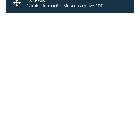
EXTRAIR
Extrair informações Meta do arquivo PDF