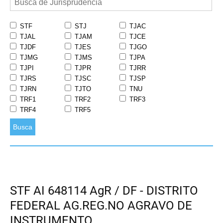
STF
STJ
TJAC
TJAL
TJAM
TJCE
TJDF
TJES
TJGO
TJMG
TJMS
TJPA
TJPI
TJPR
TJRR
TJRS
TJSC
TJSP
TJRN
TJTO
TNU
TRF1
TRF2
TRF3
TRF4
TRF5
Busca
STF AI 648114 AgR / DF - DISTRITO
FEDERAL AG.REG.NO AGRAVO DE
INSTRUMENTO