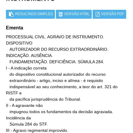
RESULTADO SIMPLES
VERSÃO HTML
VERSÃO PDF
Ementa
PROCESSUAL CIVIL. AGRAVO DE INSTRUMENTO. 
DISPOSITIVO

   AUTORIZADOR DO RECURSO EXTRAORDINÁRIO. 
INDICAÇÃO. AUSÊNCIA.

   FUNDAMENTAÇÃO. DEFICIÊNCIA. SÚMULA 284.

I - A indicação correta

   do dispositivo constitucional autorizador do recurso

   extraordinário - artigo, inciso e alínea - é requisito

   indispensável ao seu conhecimento, a teor do art. 321 do 
RISTF e

   da pacífica jurisprudência do Tribunal.

II - A agravante não

   impugnou todos os fundamentos da decisão agravada. 
Incidência da

   Súmula 284 do STF.

III - Agravo regimental improvido.