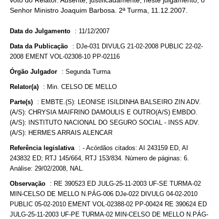
voto do Relator. Ausente, justificadamente, neste julgamento, o
Senhor Ministro Joaquim Barbosa. 2ª Turma, 11.12.2007.
Data do Julgamento
:
11/12/2007
Data da Publicação
:
DJe-031 DIVULG 21-02-2008 PUBLIC 22-02-
2008 EMENT VOL-02308-10 PP-02116
Órgão Julgador
:
Segunda Turma
Relator(a)
:
Min. CELSO DE MELLO
Parte(s)
:
EMBTE.(S): LEONISE ISILDINHA BALSEIRO ZIN ADV.
(A/S): CHRYSIA MAIFRINO DAMOULIS E OUTRO(A/S) EMBDO.
(A/S): INSTITUTO NACIONAL DO SEGURO SOCIAL - INSS ADV.
(A/S): HERMES ARRAIS ALENCAR
Referência legislativa
:
- Acórdãos citados: AI 243159 ED, AI
243832 ED; RTJ 145/664, RTJ 153/834. Número de páginas: 6.
Análise: 29/02/2008, NAL.
Observação
:
RE 390523 ED JULG-25-11-2003 UF-SE TURMA-02
MIN-CELSO DE MELLO N.PÁG-006 DJe-022 DIVULG 04-02-2010
PUBLIC 05-02-2010 EMENT VOL-02388-02 PP-00424 RE 390624 ED
JULG-25-11-2003 UF-PE TURMA-02 MIN-CELSO DE MELLO N.PÁG-