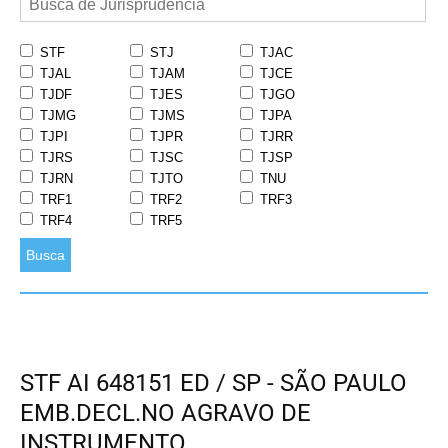
STF
STJ
TJAC
TJAL
TJAM
TJCE
TJDF
TJES
TJGO
TJMG
TJMS
TJPA
TJPI
TJPR
TJRR
TJRS
TJSC
TJSP
TJRN
TJTO
TNU
TRF1
TRF2
TRF3
TRF4
TRF5
Busca
STF AI 648151 ED / SP - SÃO PAULO
EMB.DECL.NO AGRAVO DE
INSTRUMENTO