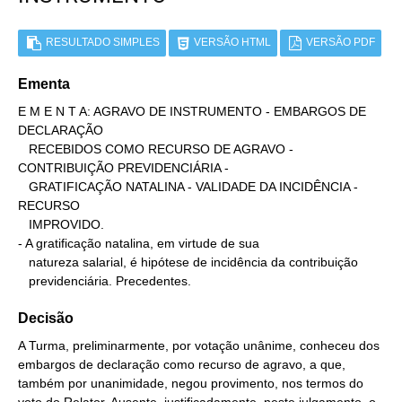
RESULTADO SIMPLES
VERSÃO HTML
VERSÃO PDF
Ementa
E M E N T A: AGRAVO DE INSTRUMENTO - EMBARGOS DE 
DECLARAÇÃO

   RECEBIDOS COMO RECURSO DE AGRAVO - 
CONTRIBUIÇÃO PREVIDENCIÁRIA -

   GRATIFICAÇÃO NATALINA - VALIDADE DA INCIDÊNCIA - 
RECURSO

   IMPROVIDO.

- A gratificação natalina, em virtude de sua

   natureza salarial, é hipótese de incidência da contribuição

   previdenciária. Precedentes.
Decisão
A Turma, preliminarmente, por votação unânime, conheceu dos
embargos de declaração como recurso de agravo, a que,
também por unanimidade, negou provimento, nos termos do