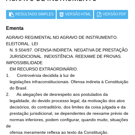
RESULTADO SIMPLES
VERSÃO HTML
VERSÃO PDF
Ementa
AGRAVO REGIMENTAL NO AGRAVO DE INSTRUMENTO. 
ELEITORAL. LEI

   N. 9.504/97. OFENSA INDIRETA. NEGATIVA DE PRESTAÇÃO

   JURISDICIONAL. INEXISTÊNCIA. REEXAME DE PROVAS. 
IMPOSSIBILIDADE

   EM RECURSO EXTRAORDINÁRIO.

1.      Controvérsia decidida à luz de

   legislações infraconstitucionais. Ofensa indireta à Constituição

   do Brasil.

2.      As alegações de desrespeito aos postulados da

   legalidade, do devido processo legal, da motivação dos atos

   decisórios, do contraditório, dos limites da coisa julgada e da

   prestação jurisdicional, se dependentes de reexame prévio de

   normas inferiores, podem configurar, quando muito, situações 
de

   ofensa meramente reflexa ao texto da Constituição.
