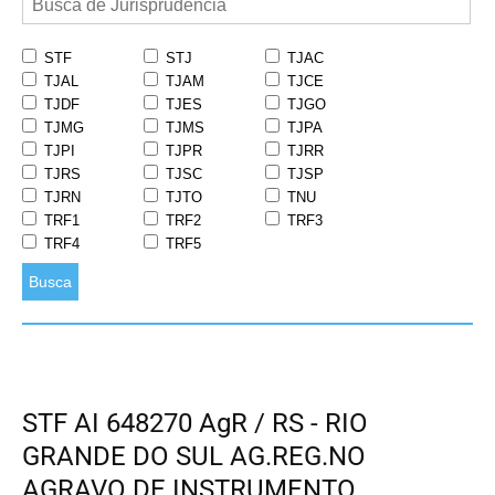
STF
STJ
TJAC
TJAL
TJAM
TJCE
TJDF
TJES
TJGO
TJMG
TJMS
TJPA
TJPI
TJPR
TJRR
TJRS
TJSC
TJSP
TJRN
TJTO
TNU
TRF1
TRF2
TRF3
TRF4
TRF5
Busca
STF AI 648270 AgR / RS - RIO
GRANDE DO SUL AG.REG.NO
AGRAVO DE INSTRUMENTO