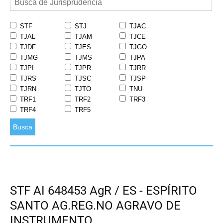
STF
STJ
TJAC
TJAL
TJAM
TJCE
TJDF
TJES
TJGO
TJMG
TJMS
TJPA
TJPI
TJPR
TJRR
TJRS
TJSC
TJSP
TJRN
TJTO
TNU
TRF1
TRF2
TRF3
TRF4
TRF5
Busca
STF AI 648453 AgR / ES - ESPÍRITO
SANTO AG.REG.NO AGRAVO DE
INSTRUMENTO