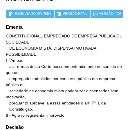
RESULTADO SIMPLES
VERSÃO HTML
VERSÃO PDF
Ementa
CONSTITUCIONAL. EMPREGADO DE EMPRESA PÚBLICA OU 
SOCIEDADE

   DE ECONOMIA MISTA. DISPENSA IMOTIVADA. 
POSSIBILIDADE.

I - Ambas

   as Turmas desta Corte possuem entendimento no sentido de 
que os

   empregados admitidos por concurso público em empresa 
pública ou

   sociedade de economia mista podem ser dispensados sem 
motivação,

   porquanto aplicável a essas entidades o art. 7º, I, da

   Constituição.

II - Agravo regimental improvido.
Decisão