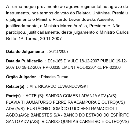
A Turma negou provimento ao agravo regimental no agravo de
instrumento, nos termos do voto do Relator. Unânime. Presidiu
o julgamento o Ministro Ricardo Lewandowski. Ausente,
justificadamente, o Ministro Marco Aurélio, Presidente. Não
participou, justificadamente, deste julgamento o Ministro Carlos
Britto. 1ª. Turma, 20.11.2007.
Data do Julgamento
:
20/11/2007
Data da Publicação
:
DJe-165 DIVULG 18-12-2007 PUBLIC 19-12-
2007 DJ 19-12-2007 PP-00035 EMENT VOL-02304-11 PP-02180
Órgão Julgador
:
Primeira Turma
Relator(a)
:
Min. RICARDO LEWANDOWSKI
Parte(s)
:
AGTE.(S): SANDRA GOMES LARANJA ADV.(A/S):
FLÁVIA THAUMATURGO FERREIRA ACAMPORA E OUTRO(A/S)
ADV.(A/S): EUSTÁCHIO DOMÍCIO LUCCHESI RAMACCIOTTI
AGDO.(A/S): BANESTES S/A - BANCO DO ESTADO DO ESPÍRITO
SANTO ADV.(A/S): RICARDO QUINTAS CARNEIRO E OUTRO(A/S)