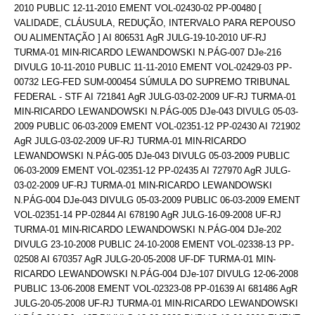
2010 PUBLIC 12-11-2010 EMENT VOL-02430-02 PP-00480 [
VALIDADE, CLÁUSULA, REDUÇÃO, INTERVALO PARA REPOUSO
OU ALIMENTAÇÃO ] AI 806531 AgR JULG-19-10-2010 UF-RJ
TURMA-01 MIN-RICARDO LEWANDOWSKI N.PÁG-007 DJe-216
DIVULG 10-11-2010 PUBLIC 11-11-2010 EMENT VOL-02429-03 PP-
00732 LEG-FED SUM-000454 SÚMULA DO SUPREMO TRIBUNAL
FEDERAL - STF AI 721841 AgR JULG-03-02-2009 UF-RJ TURMA-01
MIN-RICARDO LEWANDOWSKI N.PÁG-005 DJe-043 DIVULG 05-03-
2009 PUBLIC 06-03-2009 EMENT VOL-02351-12 PP-02430 AI 721902
AgR JULG-03-02-2009 UF-RJ TURMA-01 MIN-RICARDO
LEWANDOWSKI N.PÁG-005 DJe-043 DIVULG 05-03-2009 PUBLIC
06-03-2009 EMENT VOL-02351-12 PP-02435 AI 727970 AgR JULG-
03-02-2009 UF-RJ TURMA-01 MIN-RICARDO LEWANDOWSKI
N.PÁG-004 DJe-043 DIVULG 05-03-2009 PUBLIC 06-03-2009 EMENT
VOL-02351-14 PP-02844 AI 678190 AgR JULG-16-09-2008 UF-RJ
TURMA-01 MIN-RICARDO LEWANDOWSKI N.PÁG-004 DJe-202
DIVULG 23-10-2008 PUBLIC 24-10-2008 EMENT VOL-02338-13 PP-
02508 AI 670357 AgR JULG-20-05-2008 UF-DF TURMA-01 MIN-
RICARDO LEWANDOWSKI N.PÁG-004 DJe-107 DIVULG 12-06-2008
PUBLIC 13-06-2008 EMENT VOL-02323-08 PP-01639 AI 681486 AgR
JULG-20-05-2008 UF-RJ TURMA-01 MIN-RICARDO LEWANDOWSKI