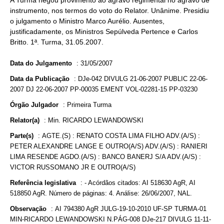
A Turma negou provimento ao agravo regimental no agravo de
instrumento, nos termos do voto do Relator. Unânime. Presidiu
o julgamento o Ministro Marco Aurélio. Ausentes,
justificadamente, os Ministros Sepúlveda Pertence e Carlos
Britto. 1ª. Turma, 31.05.2007.
Data do Julgamento
:
31/05/2007
Data da Publicação
:
DJe-042 DIVULG 21-06-2007 PUBLIC 22-06-
2007 DJ 22-06-2007 PP-00035 EMENT VOL-02281-15 PP-03230
Órgão Julgador
:
Primeira Turma
Relator(a)
:
Min. RICARDO LEWANDOWSKI
Parte(s)
:
AGTE.(S) : RENATO COSTA LIMA FILHO ADV.(A/S) :
PETER ALEXANDRE LANGE E OUTRO(A/S) ADV.(A/S) : RANIERI
LIMA RESENDE AGDO.(A/S) : BANCO BANERJ S/A ADV.(A/S) :
VICTOR RUSSOMANO JR E OUTRO(A/S)
Referência legislativa
:
- Acórdãos citados: AI 518630 AgR, AI
518850 AgR. Número de páginas: 4. Análise: 26/06/2007, NAL.
Observação
:
AI 794380 AgR JULG-19-10-2010 UF-SP TURMA-01
MIN-RICARDO LEWANDOWSKI N.PÁG-008 DJe-217 DIVULG 11-11-