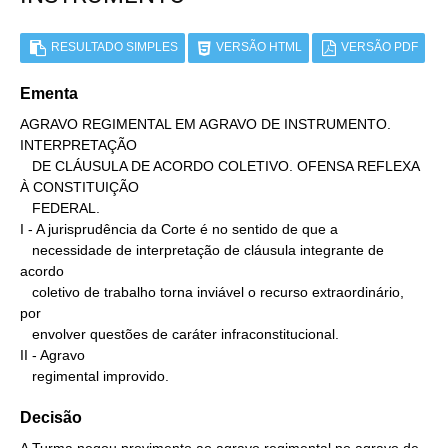
RESULTADO SIMPLES
VERSÃO HTML
VERSÃO PDF
Ementa
AGRAVO REGIMENTAL EM AGRAVO DE INSTRUMENTO. 
INTERPRETAÇÃO

   DE CLÁUSULA DE ACORDO COLETIVO. OFENSA REFLEXA 
À CONSTITUIÇÃO

   FEDERAL.

I - A jurisprudência da Corte é no sentido de que a

   necessidade de interpretação de cláusula integrante de 
acordo

   coletivo de trabalho torna inviável o recurso extraordinário, 
por

   envolver questões de caráter infraconstitucional.

II - Agravo

   regimental improvido.
Decisão