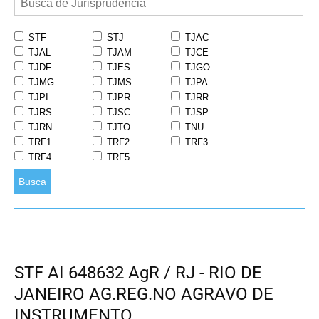
STF
STJ
TJAC
TJAL
TJAM
TJCE
TJDF
TJES
TJGO
TJMG
TJMS
TJPA
TJPI
TJPR
TJRR
TJRS
TJSC
TJSP
TJRN
TJTO
TNU
TRF1
TRF2
TRF3
TRF4
TRF5
Busca
STF AI 648632 AgR / RJ - RIO DE
JANEIRO AG.REG.NO AGRAVO DE
INSTRUMENTO