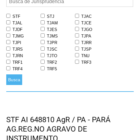
STF
STJ
TJAC
TJAL
TJAM
TJCE
TJDF
TJES
TJGO
TJMG
TJMS
TJPA
TJPI
TJPR
TJRR
TJRS
TJSC
TJSP
TJRN
TJTO
TNU
TRF1
TRF2
TRF3
TRF4
TRF5
Busca
STF AI 648810 AgR / PA - PARÁ
AG.REG.NO AGRAVO DE
INSTRUMENTO