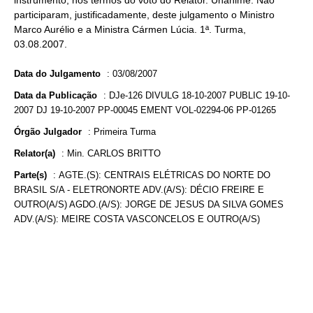
instrumento, nos termos do voto do Relator. Unânime. Não
participaram, justificadamente, deste julgamento o Ministro
Marco Aurélio e a Ministra Cármen Lúcia. 1ª. Turma,
03.08.2007.
Data do Julgamento
:
03/08/2007
Data da Publicação
:
DJe-126 DIVULG 18-10-2007 PUBLIC 19-10-
2007 DJ 19-10-2007 PP-00045 EMENT VOL-02294-06 PP-01265
Órgão Julgador
:
Primeira Turma
Relator(a)
:
Min. CARLOS BRITTO
Parte(s)
:
AGTE.(S): CENTRAIS ELÉTRICAS DO NORTE DO
BRASIL S/A - ELETRONORTE ADV.(A/S): DÉCIO FREIRE E
OUTRO(A/S) AGDO.(A/S): JORGE DE JESUS DA SILVA GOMES
ADV.(A/S): MEIRE COSTA VASCONCELOS E OUTRO(A/S)