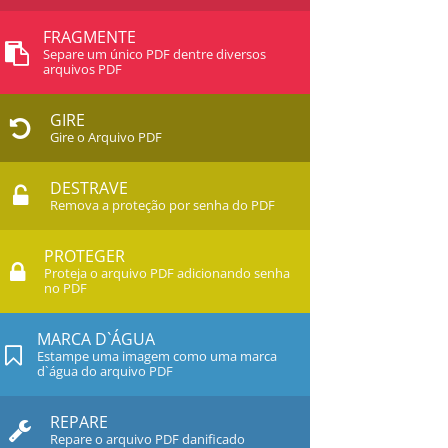
FRAGMENTE
Separe um único PDF dentre diversos
arquivos PDF
GIRE
Gire o Arquivo PDF
DESTRAVE
Remova a proteção por senha do PDF
PROTEGER
Proteja o arquivo PDF adicionando senha
no PDF
MARCA D`ÁGUA
Estampe uma imagem como uma marca
d`água do arquivo PDF
REPARE
Repare o arquivo PDF danificado