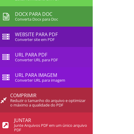
DOCX PARA DOC
Converta Docx para Doc
WEBSITE PARA PDF
Converter site em PDF
URL PARA PDF
Converter URL para PDF
URL PARA IMAGEM
Converter URL para imagem
COMPRIMIR
Reduzir o tamanho do arquivo e optimizar
o máximo a qualidade do PDF
JUNTAR
Junte Arquivos PDF em um único arquivo
PDF