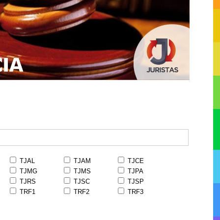
TJAL
TJAM
TJCE
TJMG
TJMS
TJPA
TJRS
TJSC
TJSP
TRF1
TRF2
TRF3