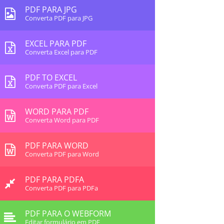
PDF PARA JPG
Converta PDF para JPG
EXCEL PARA PDF
Converta Excel para PDF
PDF TO EXCEL
Converta PDF para Excel
WORD PARA PDF
Converta Word para PDF
PDF PARA WORD
Converta PDF para Word
PDF PARA PDFA
Converta PDF para PDFa
PDF PARA O WEBFORM
Editar formulário em PDF