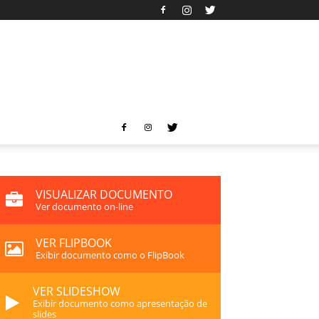
VISUALIZAR DOCUMENTO
Ver documento on-line
VER FLIPBOOK
Exibir documento como o FlipBook
VER SLIDESHOW
Exibir documento como apresentação de
slides