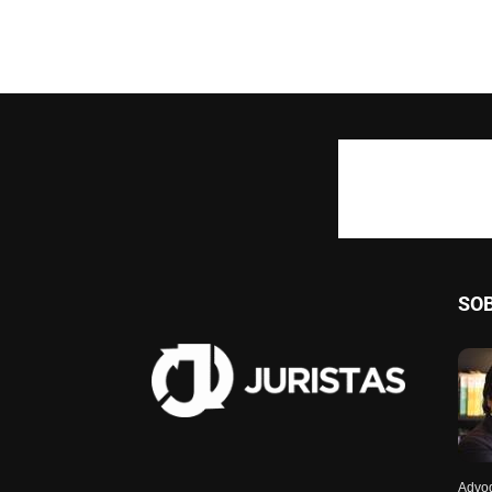
SO
Advog