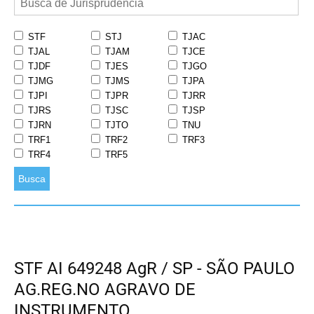
STF
STJ
TJAC
TJAL
TJAM
TJCE
TJDF
TJES
TJGO
TJMG
TJMS
TJPA
TJPI
TJPR
TJRR
TJRS
TJSC
TJSP
TJRN
TJTO
TNU
TRF1
TRF2
TRF3
TRF4
TRF5
Busca
STF AI 649248 AgR / SP - SÃO PAULO
AG.REG.NO AGRAVO DE
INSTRUMENTO