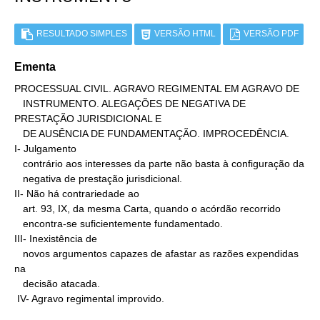
RESULTADO SIMPLES
VERSÃO HTML
VERSÃO PDF
Ementa
PROCESSUAL CIVIL. AGRAVO REGIMENTAL EM AGRAVO DE

   INSTRUMENTO. ALEGAÇÕES DE NEGATIVA DE 
PRESTAÇÃO JURISDICIONAL E

   DE AUSÊNCIA DE FUNDAMENTAÇÃO. IMPROCEDÊNCIA.

I- Julgamento

   contrário aos interesses da parte não basta à configuração da

   negativa de prestação jurisdicional.

II- Não há contrariedade ao

   art. 93, IX, da mesma Carta, quando o acórdão recorrido

   encontra-se suficientemente fundamentado.

III- Inexistência de

   novos argumentos capazes de afastar as razões expendidas 
na

   decisão atacada.

 IV- Agravo regimental improvido.