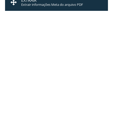
EXTRAIR
Extrair informações Meta do arquivo PDF