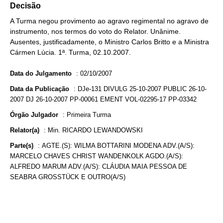
Decisão
A Turma negou provimento ao agravo regimental no agravo de
instrumento, nos termos do voto do Relator. Unânime.
Ausentes, justificadamente, o Ministro Carlos Britto e a Ministra
Cármen Lúcia. 1ª. Turma, 02.10.2007.
Data do Julgamento
:
02/10/2007
Data da Publicação
:
DJe-131 DIVULG 25-10-2007 PUBLIC 26-10-
2007 DJ 26-10-2007 PP-00061 EMENT VOL-02295-17 PP-03342
Órgão Julgador
:
Primeira Turma
Relator(a)
:
Min. RICARDO LEWANDOWSKI
Parte(s)
:
AGTE.(S): WILMA BOTTARINI MODENA ADV.(A/S):
MARCELO CHAVES CHRIST WANDENKOLK AGDO.(A/S):
ALFREDO MARUM ADV.(A/S): CLÁUDIA MAIA PESSOA DE
SEABRA GROSSTÜCK E OUTRO(A/S)