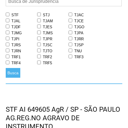
STF
STJ
TJAC
TJAL
TJAM
TJCE
TJDF
TJES
TJGO
TJMG
TJMS
TJPA
TJPI
TJPR
TJRR
TJRS
TJSC
TJSP
TJRN
TJTO
TNU
TRF1
TRF2
TRF3
TRF4
TRF5
Busca
STF AI 649605 AgR / SP - SÃO PAULO
AG.REG.NO AGRAVO DE
INSTRUMENTO