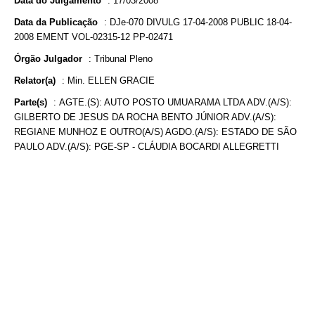
Data do Julgamento
:
17/03/2008
Data da Publicação
:
DJe-070 DIVULG 17-04-2008 PUBLIC 18-04-
2008 EMENT VOL-02315-12 PP-02471
Órgão Julgador
:
Tribunal Pleno
Relator(a)
:
Min. ELLEN GRACIE
Parte(s)
:
AGTE.(S): AUTO POSTO UMUARAMA LTDA ADV.(A/S):
GILBERTO DE JESUS DA ROCHA BENTO JÚNIOR ADV.(A/S):
REGIANE MUNHOZ E OUTRO(A/S) AGDO.(A/S): ESTADO DE SÃO
PAULO ADV.(A/S): PGE-SP - CLÁUDIA BOCARDI ALLEGRETTI